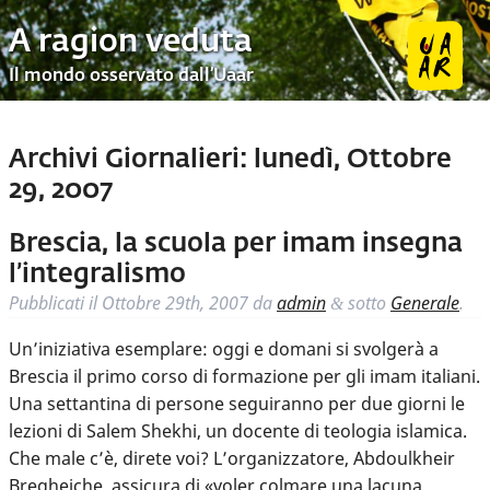
A ragion veduta
Il mondo osservato dall’Uaar
Archivi Giornalieri:
lunedì, Ottobre
29, 2007
Brescia, la scuola per imam insegna
l’integralismo
Pubblicati il
Ottobre 29th, 2007
da
admin
sotto
Generale
.
&
Un’iniziativa esemplare: oggi e domani si svolgerà a
Brescia il primo corso di formazione per gli imam italiani.
Una settantina di persone seguiranno per due giorni le
lezioni di Salem Shekhi, un docente di teologia islamica.
Che male c’è, direte voi? L’organizzatore, Abdoulkheir
Bregheiche, assicura di «voler colmare una lacuna