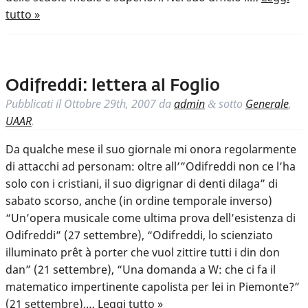
tutto »
Odifreddi: lettera al Foglio
Pubblicati il
Ottobre 29th, 2007
da
admin
sotto
Generale
,
&
UAAR
.
Da qualche mese il suo giornale mi onora regolarmente
di attacchi ad personam: oltre all’”Odifreddi non ce l’ha
solo con i cristiani, il suo digrignar di denti dilaga” di
sabato scorso, anche (in ordine temporale inverso)
“Un’opera musicale come ultima prova dell’esistenza di
Odifreddi” (27 settembre), “Odifreddi, lo scienziato
illuminato prêt à porter che vuol zittire tutti i din don
dan” (21 settembre), “Una domanda a W: che ci fa il
matematico impertinente capolista per lei in Piemonte?”
(21 settembre),…
Leggi tutto »