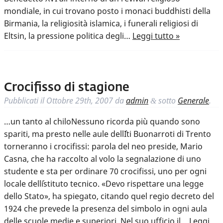
mondiale, in cui trovano posto i monaci buddhisti della
Birmania, la religiosità islamica, i funerali religiosi di
Eltsin, la pressione politica degli…
Leggi tutto »
Crocifisso di stagione
Pubblicati il
Ottobre 29th, 2007
da
admin
sotto
Generale
.
&
…un tanto al chiloNessuno ricorda più quando sono
spariti, ma presto nelle aule dell´Iti Buonarroti di Trento
torneranno i crocifissi: parola del neo preside, Mario
Casna, che ha raccolto al volo la segnalazione di uno
studente e sta per ordinare 70 crocifissi, uno per ogni
locale dell´istituto tecnico. «Devo rispettare una legge
dello Stato», ha spiegato, citando quel regio decreto del
1924 che prevede la presenza del simbolo in ogni aula
delle scuole medie e superiori. Nel suo ufficio il…
Leggi