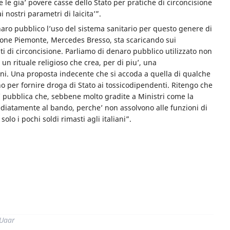
le gia’ povere casse dello Stato per pratiche di circoncisione
i nostri parametri di laicita’”.
naro pubblico l’uso del sistema sanitario per questo genere di
gione Piemonte, Mercedes Bresso, sta scaricando sui
i di circoncisione. Parliamo di denaro pubblico utilizzato non
un rituale religioso che crea, per di piu’, una
ioni. Una proposta indecente che si accoda a quella di qualche
o per fornire droga di Stato ai tossicodipendenti. Ritengo che
a’ pubblica che, sebbene molto gradite a Ministri come la
iatamente al bando, perche’ non assolvono alle funzioni di
lo i pochi soldi rimasti agli italiani”.
di
 Uaar