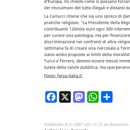
d’Europa, mi chiedo come si possano forzare 
dei musulmani del tutto illegali e distanti da
La Carlucci ritiene che sia uno spreco di da
pratiche religiose. “La Presidente della Re
contribuenti 120mila euro ogni 300 intervent
per curare una patologia, ma per finanziare 
discriminazione nei confronti di altre relig
settimana fa di creare una narcosala a Torin
siano ambo proposte ai limiti della moralit
Turco e Ferrero, devono essere messe immed
tutela della salute pubblica, ma sperperano so
Fonte: forza-italia.it
Facebook
X
Mastodon
WhatsApp
Condivi
Pubblicato
4-11-2007 alle 21:23
da
Redazione