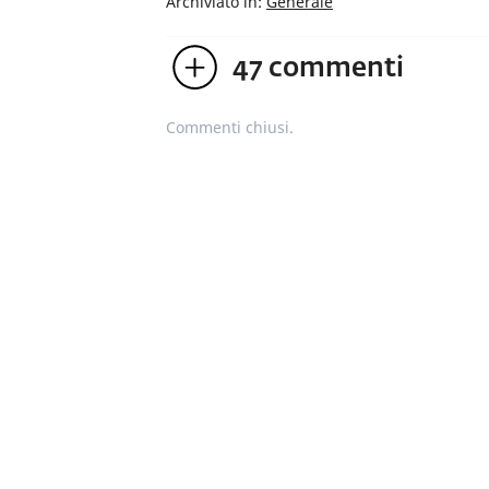
Archiviato in:
Generale
47
commenti
Commenti chiusi.