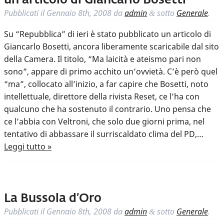
un articolo di Giancarlo Bosetti
Pubblicati il
Gennaio 8th, 2008
da
admin
sotto
Generale
.
&
Su “Repubblica” di ieri è stato pubblicato un articolo di
Giancarlo Bosetti, ancora liberamente scaricabile dal sito
della Camera. Il titolo, “Ma laicità e ateismo pari non
sono”, appare di primo acchito un’ovvietà. C’è però quel
“ma”, collocato all’inizio, a far capire che Bosetti, noto
intellettuale, direttore della rivista Reset, ce l’ha con
qualcuno che ha sostenuto il contrario. Uno pensa che
ce l’abbia con Veltroni, che solo due giorni prima, nel
tentativo di abbassare il surriscaldato clima del PD,…
Leggi tutto »
La Bussola d’Oro
Pubblicati il
Gennaio 8th, 2008
da
admin
sotto
Generale
.
&