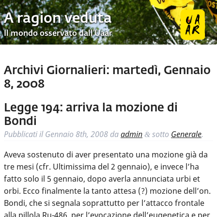
A ragion veduta
Il mondo osservato dall’Uaar
Archivi Giornalieri:
martedì, Gennaio
8, 2008
Legge 194: arriva la mozione di
Bondi
Pubblicati il
Gennaio 8th, 2008
da
admin
sotto
Generale
.
&
Aveva sostenuto di aver presentato una mozione già da
tre mesi (cfr. Ultimissima del 2 gennaio), e invece l’ha
fatto solo il 5 gennaio, dopo averla annunciata urbi et
orbi. Ecco finalmente la tanto attesa (?) mozione dell’on.
Bondi, che si segnala soprattutto per l’attacco frontale
alla pillola Ru-486, per l’evocazione dell’eugenetica e per