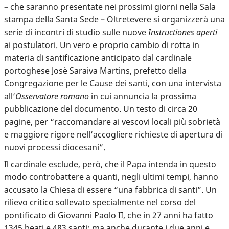
– che saranno presentate nei prossimi giorni nella Sala
stampa della Santa Sede – Oltretevere si organizzerà una
serie di incontri di studio sulle nuove
Instructiones aperti
ai postulatori. Un vero e proprio cambio di rotta in
materia di santificazione anticipato dal cardinale
portoghese Josè Saraiva Martins, prefetto della
Congregazione per le Cause dei santi, con una intervista
all’
Osservatore romano
in cui annuncia la prossima
pubblicazione del documento. Un testo di circa 20
pagine, per “raccomandare ai vescovi locali più sobrietà
e maggiore rigore nell’accogliere richieste di apertura di
nuovi processi diocesani”.
Il cardinale esclude, però, che il Papa intenda in questo
modo controbattere a quanti, negli ultimi tempi, hanno
accusato la Chiesa di essere “una fabbrica di santi”. Un
rilievo critico sollevato specialmente nel corso del
pontificato di Giovanni Paolo II, che in 27 anni ha fatto
1345 beati e 483 santi; ma anche durante i due anni e