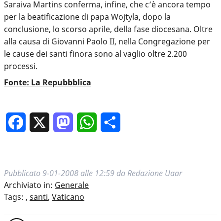
Saraiva Martins conferma, infine, che c’è ancora tempo
per la beatificazione di papa Wojtyla, dopo la
conclusione, lo scorso aprile, della fase diocesana. Oltre
alla causa di Giovanni Paolo II, nella Congregazione per
le cause dei santi finora sono al vaglio oltre 2.200
processi.
Fonte: La Repubbblica
Facebook
X
Mastodon
WhatsApp
Condividi
Pubblicato
9-01-2008 alle 12:59
da
Redazione Uaar
Archiviato in:
Generale
Tags:
,
santi
,
Vaticano