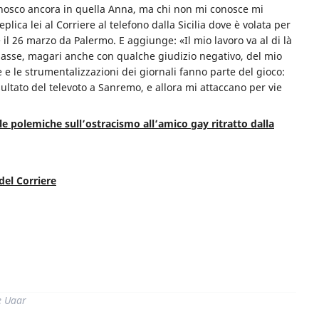
nosco ancora in quella Anna, ma chi non mi conosce mi
plica lei al Corriere al telefono dalla Sicilia dove è volata per
 il 26 marzo da Palermo. E aggiunge: «Il mio lavoro va al di là
parlasse, magari anche con qualche giudizio negativo, del mio
e le strumentalizzazioni dei giornali fanno parte del gioco:
sultato del televoto a Sanremo, e allora mi attaccano per vie
le polemiche sull’ostracismo all’amico gay ritratto dalla
del Corriere
di
e Uaar