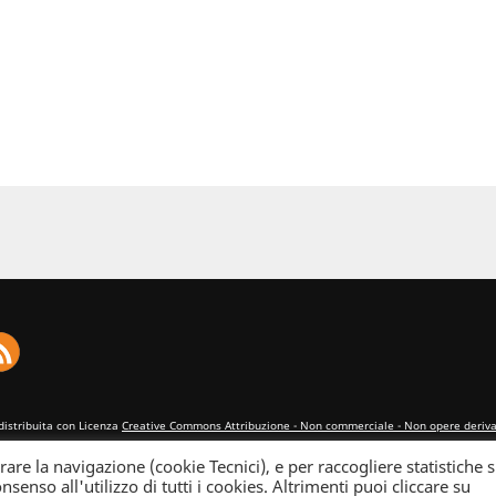
distribuita con Licenza
Creative Commons Attribuzione - Non commerciale - Non opere derivat
rare la navigazione (cookie Tecnici), e per raccogliere statistiche s
nsenso all'utilizzo di tutti i cookies. Altrimenti puoi cliccare su