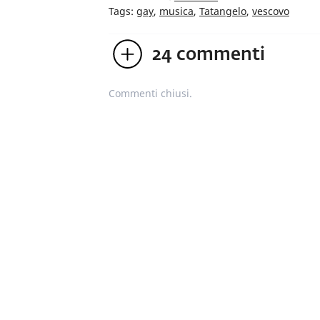
Tags:
gay
,
musica
,
Tatangelo
,
vescovo
24
commenti
Commenti chiusi.