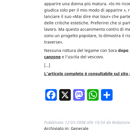
apparire una donna più matura. «Io mi rico
giudica solo per il mio modo di apparire », re
lanciare il suo «Mai dire mai tour» che parte
delle critiche estetiche. Preferirei che si 
lavoro. Ma questo accanimento contro di me 
sono un progetto popolare, lo dimostra il ri
traverse».
Nessuna rottura del legame con Sora
dopo
canzone
e l’uscita del vescovo.
[…]
L’articolo completo è consultabile sul sito 
Facebook
X
Mastodon
WhatsApp
Condivi
Pubblicato
12-03-2008 alle 10:54
da
Redazion
Archiviato in:
Generale