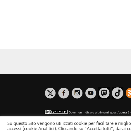
Dove non indicato altrimenti quest’opera è 
Su questo Sito vengono utilizzati cookie per facilitare e miglio
Informativa sulla privacy
accessi (cookie Analitici). Cliccando su “Accetta tutti”, darai co