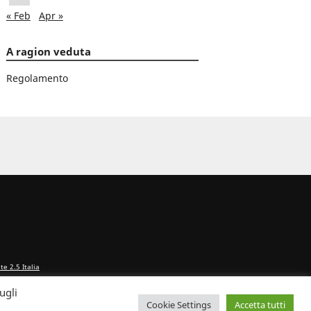
« Feb
Apr »
A ragion veduta
Regolamento
e 2.5 Italia
ugli
Cookie Settings
Accetta tutti