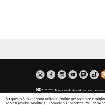
Dove non indicato altrimenti quest’opera è 
Su questo Sito vengono utilizzati cookie per facilitare e miglio
Informativa sulla privacy
accessi (cookie Analitici). Cliccando su “Accetta tutti”, darai co