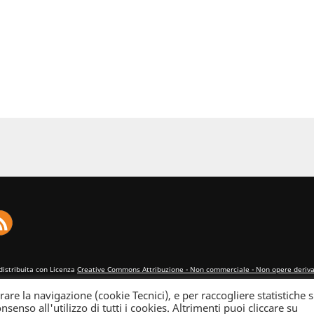
distribuita con Licenza
Creative Commons Attribuzione - Non commerciale - Non opere derivat
rare la navigazione (cookie Tecnici), e per raccogliere statistiche s
nsenso all'utilizzo di tutti i cookies. Altrimenti puoi cliccare su