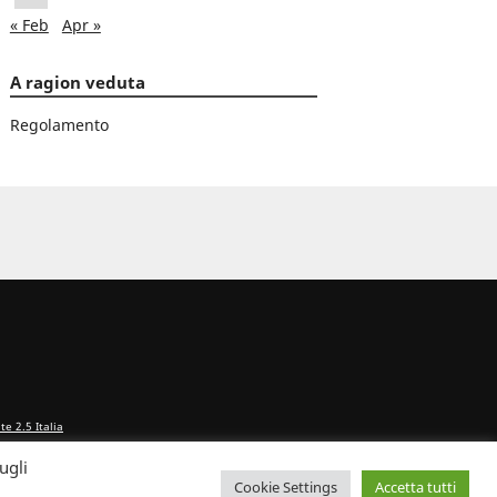
« Feb
Apr »
A ragion veduta
Regolamento
e 2.5 Italia
ugli
Cookie Settings
Accetta tutti