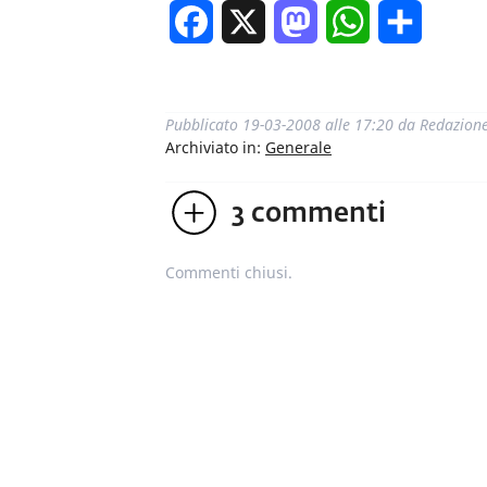
Facebook
X
Mastodon
WhatsApp
Condivi
Pubblicato
19-03-2008 alle 17:20
da
Redazion
Archiviato in:
Generale
3
commenti
Commenti chiusi.