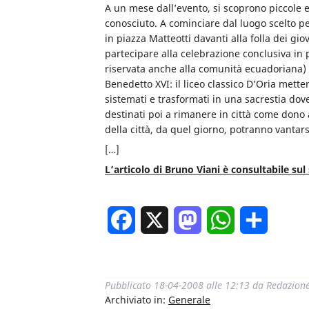
A un mese dall’evento, si scoprono piccole 
conosciuto. A cominciare dal luogo scelto p
in piazza Matteotti davanti alla folla dei gio
partecipare alla celebrazione conclusiva in p
riservata anche alla comunità ecuadoriana) 
Benedetto XVI: il liceo classico D’Oria mett
sistemati e trasformati in una sacrestia dov
destinati poi a rimanere in città come dono al
della città, da quel giorno, potranno vantars
[…]
L’articolo di Bruno Viani è consultabile sul 
Facebook
X
Mastodon
WhatsApp
Condivi
Pubblicato
18-04-2008 alle 12:13
da
Redazion
Archiviato in:
Generale