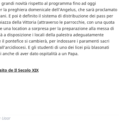
e grandi novità rispetto al programma fino ad oggi
er la preghiera domenicale dell’Angelus, che sarà proclamato
vani. E poi è definito il sistema di distribuzione dei pass per
iazza della Vittoria (attraverso le parrocchie, con una quota
e una location a sorpresa per la preparazione alla messa di
erà a disposizione i locali della palestra adeguatamente
e il pontefice si cambierà, per indossare i paramenti sacri
l’arcidiocesi. E gli studenti di uno dei licei più blasonati
i anche di aver dato ospitalità a un Papa.
sito de Il Secolo XIX
di
e Uaar