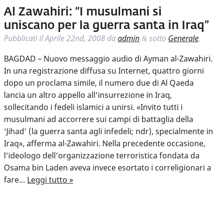
Al Zawahiri: “I musulmani si
uniscano per la guerra santa in Iraq”
Pubblicati il
Aprile 22nd, 2008
da
admin
sotto
Generale
.
&
BAGDAD – Nuovo messaggio audio di Ayman al-Zawahiri.
In una registrazione diffusa su Internet, quattro giorni
dopo un proclama simile, il numero due di Al Qaeda
lancia un altro appello all’insurrezione in Iraq,
sollecitando i fedeli islamici a unirsi. «Invito tutti i
musulmani ad accorrere sui campi di battaglia della
‘Jihad’ (la guerra santa agli infedeli; ndr), specialmente in
Iraq», afferma al-Zawahiri. Nella precedente occasione,
l’ideologo dell’organizzazione terroristica fondata da
Osama bin Laden aveva invece esortato i correligionari a
fare…
Leggi tutto »