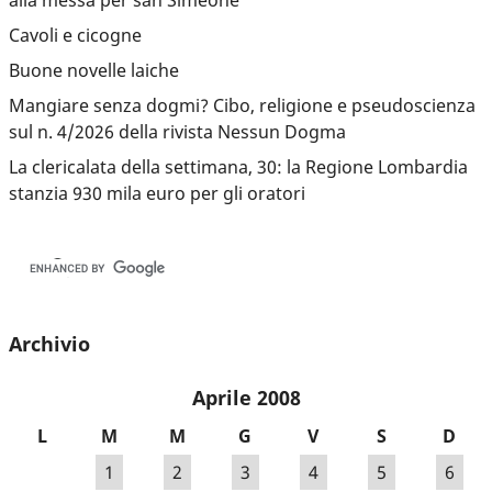
Cavoli e cicogne
Buone novelle laiche
Mangiare senza dogmi? Cibo, religione e pseudoscienza
sul n. 4/2026 della rivista Nessun Dogma
La clericalata della settimana, 30: la Regione Lombardia
stanzia 930 mila euro per gli oratori
Archivio
Aprile 2008
L
M
M
G
V
S
D
1
2
3
4
5
6