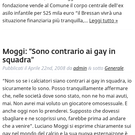
fondazione vende al Comune il corpo centrale dell’ex
asilo infantile per 525 mila euro “il Bressan vivrà una
situazione finanziaria più tranquilla,…
Leggi tutto »
Moggi: “Sono contrario ai gay in
squadra”
Pubblicati il
Aprile 22nd, 2008
da
admin
sotto
Generale
.
&
“Non so se i calciatori siano contrari ai gay in squadra, io
sicuramente lo sono. Posso tranquillamente affermare
che, nelle società dove sono stato, non ne ho mai avuti,
mai. Non avrei mai voluto un giocatore omosessuale. E
anche oggi non lo prenderei. Supposto che dovessi
sbagliare e ne scoprissi uno, farebbe prima ad andare
che a venire”. Luciano Moggi si esprime chiaramente sui
gay nel mondo del calcio e la sua nuova esternaizone è