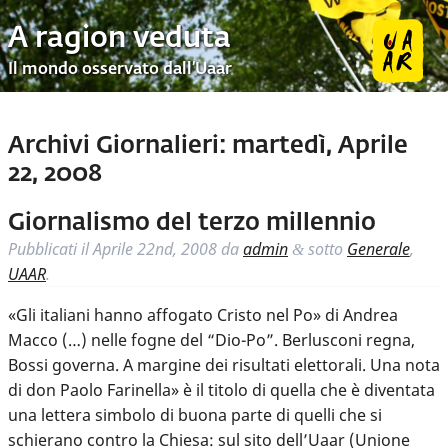
A ragion veduta
Il mondo osservato dall’Uaar
Archivi Giornalieri:
martedì, Aprile
22, 2008
Giornalismo del terzo millennio
Pubblicati il
Aprile 22nd, 2008
da
admin
sotto
Generale
,
&
UAAR
.
«Gli italiani hanno affogato Cristo nel Po» di Andrea
Macco (…) nelle fogne del “Dio-Po”. Berlusconi regna,
Bossi governa. A margine dei risultati elettorali. Una nota
di don Paolo Farinella» è il titolo di quella che è diventata
una lettera simbolo di buona parte di quelli che si
schierano contro la Chiesa: sul sito dell’Uaar (Unione