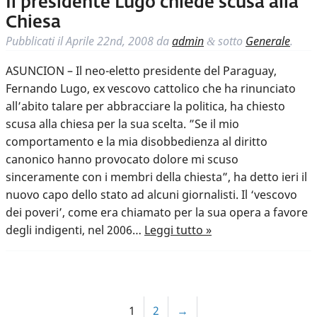
Il presidente Lugo chiede scusa alla
Chiesa
Pubblicati il
Aprile 22nd, 2008
da
admin
sotto
Generale
.
&
ASUNCION – Il neo-eletto presidente del Paraguay,
Fernando Lugo, ex vescovo cattolico che ha rinunciato
all’abito talare per abbracciare la politica, ha chiesto
scusa alla chiesa per la sua scelta. ”Se il mio
comportamento e la mia disobbedienza al diritto
canonico hanno provocato dolore mi scuso
sinceramente con i membri della chiesta”, ha detto ieri il
nuovo capo dello stato ad alcuni giornalisti. Il ‘vescovo
dei poveri’, come era chiamato per la sua opera a favore
degli indigenti, nel 2006…
Leggi tutto »
1
2
→