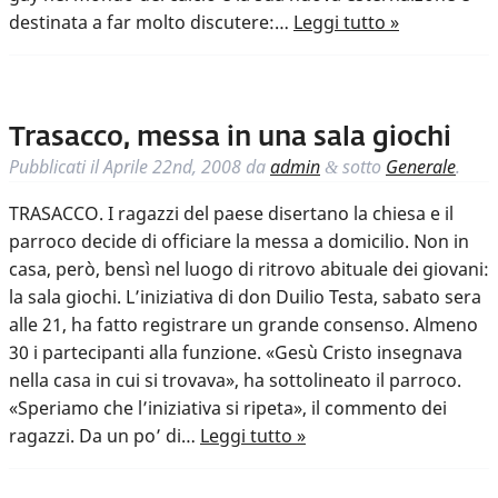
destinata a far molto discutere:…
Leggi tutto »
Trasacco, messa in una sala giochi
Pubblicati il
Aprile 22nd, 2008
da
admin
sotto
Generale
.
&
TRASACCO. I ragazzi del paese disertano la chiesa e il
parroco decide di officiare la messa a domicilio. Non in
casa, però, bensì nel luogo di ritrovo abituale dei giovani:
la sala giochi. L’iniziativa di don Duilio Testa, sabato sera
alle 21, ha fatto registrare un grande consenso. Almeno
30 i partecipanti alla funzione. «Gesù Cristo insegnava
nella casa in cui si trovava», ha sottolineato il parroco.
«Speriamo che l’iniziativa si ripeta», il commento dei
ragazzi. Da un po’ di…
Leggi tutto »