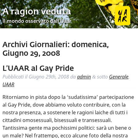
A ragion veduta
Il mondo osservato dall’Uaar
Archivi Giornalieri:
domenica,
Giugno 29, 2008
L’UAAR al Gay Pride
Pubblicati il
Giugno 29th, 2008
da
admin
sotto
Generale
,
&
UAAR
.
Ritorniamo in pista dopo la ‘sudatissima’ partecipazione
al Gay Pride, dove abbiamo voluto contribuire, con la
nostra presenza, a sostenere le ragioni laiche di tutti i
cittadini omosessuali, bisessuali e transessuali.
Tantissima gente ma pochissimi politici: sarà un bene o
un male? Nel frattempo, ecco alcune foto della nostra