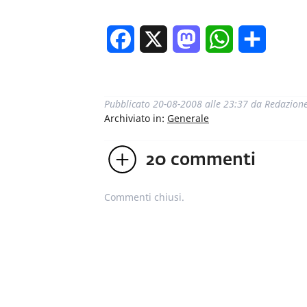
Facebook
X
Mastodon
WhatsApp
Condivi
Pubblicato
20-08-2008 alle 23:37
da
Redazion
Archiviato in:
Generale
20
commenti
Commenti chiusi.