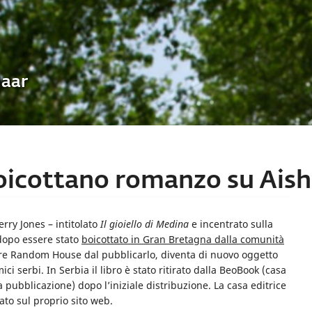
Uaar
boicottano romanzo su Ais
rry Jones – intitolato
Il gioiello di Medina
e incentrato sulla
 dopo essere stato
boicottato in Gran Bretagna dalla comunità
tore Random House dal pubblicarlo, diventa di nuovo oggetto
ici serbi. In Serbia il libro è stato ritirato dalla BeoBook (casa
 pubblicazione) dopo l’iniziale distribuzione. La casa editrice
to sul proprio sito web.