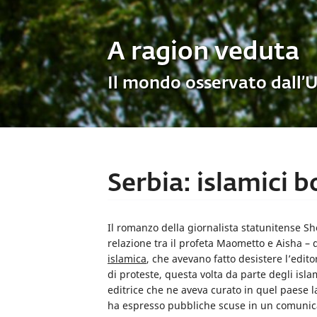
A ragion veduta
Il mondo osservato dall’
Serbia: islamici 
Il romanzo della giornalista statunitense She
relazione tra il profeta Maometto e Aisha –
islamica
, che avevano fatto desistere l’edi
di proteste, questa volta da parte degli islam
editrice che ne aveva curato in quel paese la
ha espresso pubbliche scuse in un comunica