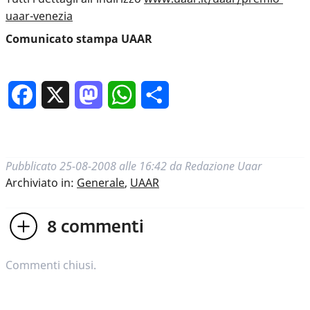
uaar-venezia
Comunicato stampa UAAR
Facebook
X
Mastodon
WhatsApp
Condividi
Pubblicato
25-08-2008 alle 16:42
da
Redazione Uaar
Archiviato in:
Generale
,
UAAR
8
commenti
Commenti chiusi.