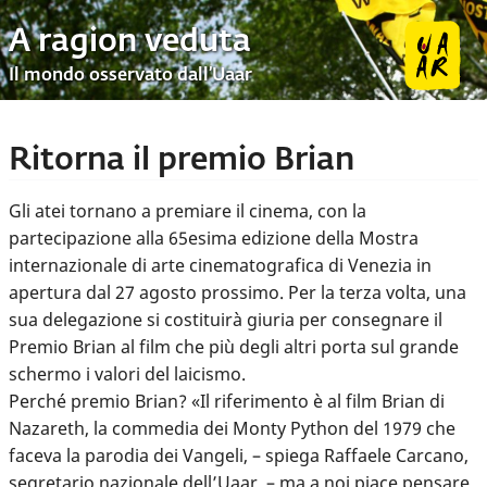
A ragion veduta
Il mondo osservato dall’Uaar
Ritorna il premio Brian
Gli atei tornano a premiare il cinema, con la
partecipazione alla 65esima edizione della Mostra
internazionale di arte cinematografica di Venezia in
apertura dal 27 agosto prossimo. Per la terza volta, una
sua delegazione si costituirà giuria per consegnare il
Premio Brian al film che più degli altri porta sul grande
schermo i valori del laicismo.
Perché premio Brian? «Il riferimento è al film Brian di
Nazareth, la commedia dei Monty Python del 1979 che
faceva la parodia dei Vangeli, – spiega Raffaele Carcano,
segretario nazionale dell’Uaar, – ma a noi piace pensare