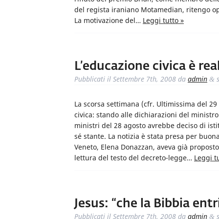
del regista iraniano Motamedian, ritengo op
La motivazione del…
Leggi tutto »
L’educazione civica è re
Pubblicati il
Settembre 7th, 2008
da
admin
s
&
La scorsa settimana (cfr. Ultimissima del 29
civica: stando alle dichiarazioni del ministro
ministri del 28 agosto avrebbe deciso di ist
sé stante. La notizia è stata presa per buon
Veneto, Elena Donazzan, aveva già proposto di
lettura del testo del decreto-legge…
Leggi t
Jesus: “che la Bibbia entr
Pubblicati il
Settembre 7th, 2008
da
admin
s
&