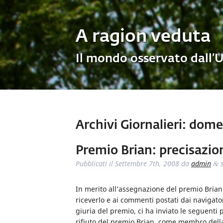
A ragion veduta
Il mondo osservato dall’
Archivi Giornalieri:
domen
Premio Brian: precisazion
Pubblicati il
Settembre 7th, 2008
da
admin
s
&
In merito all’assegnazione del premio Brian 
riceverlo e ai commenti postati dai navigato
giuria del premio, ci ha inviato le seguenti 
rifiuto del premio Brian, come membro della