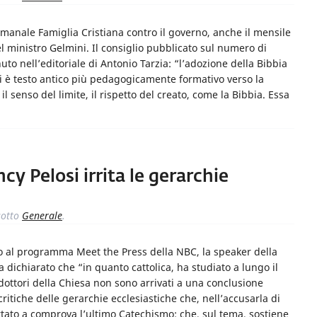
manale Famiglia Cristiana contro il governo, anche il mensile
el ministro Gelmini. Il consiglio pubblicato sul numero di
to nell’editoriale di Antonio Tarzia: “l’adozione della Bibbia
vi è testo antico più pedagogicamente formativo verso la
e il senso del limite, il rispetto del creato, come la Bibbia. Essa
ncy Pelosi irrita le gerarchie
otto
Generale
.
sto al programma Meet the Press della NBC, la speaker della
dichiarato che “in quanto cattolica, ha studiato a lungo il
i dottori della Chiesa non sono arrivati a una conclusione
critiche delle gerarchie ecclesiastiche che, nell’accusarla di
ortato a comprova l’ultimo Catechismo: che, sul tema, sostiene