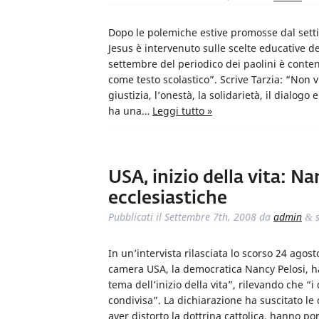
Dopo le polemiche estive promosse dal setti
Jesus è intervenuto sulle scelte educative d
settembre del periodico dei paolini è contenu
come testo scolastico”. Scrive Tarzia: “Non 
giustizia, l’onestà, la solidarietà, il dialogo 
ha una…
Leggi tutto »
USA, inizio della vita: Na
ecclesiastiche
Pubblicati il
Settembre 7th, 2008
da
admin
s
&
In un’intervista rilasciata lo scorso 24 ago
camera USA, la democratica Nancy Pelosi, ha 
tema dell’inizio della vita”, rilevando che “
condivisa”. La dichiarazione ha suscitato le 
aver distorto la dottrina cattolica, hanno p