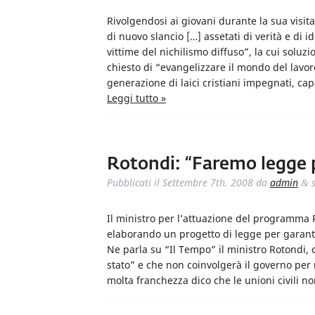
Rivolgendosi ai giovani durante la sua visita
di nuovo slancio […] assetati di verità e d
vittime del nichilismo diffuso”, la cui soluz
chiesto di “evangelizzare il mondo del lavor
generazione di laici cristiani impegnati, ca
Leggi tutto »
Rotondi: “Faremo legge 
Pubblicati il
Settembre 7th, 2008
da
admin
s
&
Il ministro per l’attuazione del programma 
elaborando un progetto di legge per garantir
Ne parla su “Il Tempo” il ministro Rotondi, 
stato” e che non coinvolgerà il governo per 
molta franchezza dico che le unioni civili