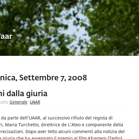
Uaar
ica, Settembre 7, 2008
i dalla giuria
otto
Generale
,
UAAR
.
da parte dell’UAAR, al successivo rifiuto del regista di
ri, Maria Turchetto, direttrice de L’Ateo e componente della
precisazioni. Dopo aver letto alcuni commenti alla notizia del
 giuria che ha assegnato il premio al film Khastegi (Tedio)