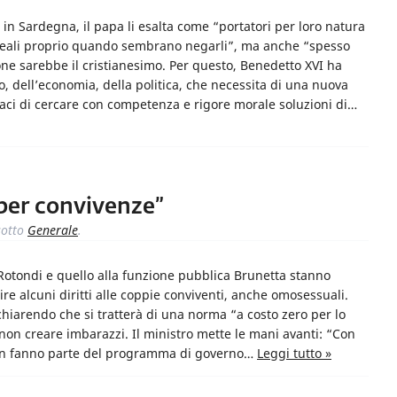
 in Sardegna, il papa li esalta come “portatori per loro natura
i ideali proprio quando sembrano negarli”, ma anche “spesso
ione sarebbe il cristianesimo. Per questo, Benedetto XVI ha
o, dell’economia, della politica, che necessita di una nuova
paci di cercare con competenza e rigore morale soluzioni di…
per convivenze”
otto
Generale
.
Rotondi e quello alla funzione pubblica Brunetta stanno
e alcuni diritti alle coppie conviventi, anche omosessuali.
chiarendo che si tratterà di una norma “a costo zero per lo
non creare imbarazzi. Il ministro mette le mani avanti: “Con
 non fanno parte del programma di governo…
Leggi tutto »