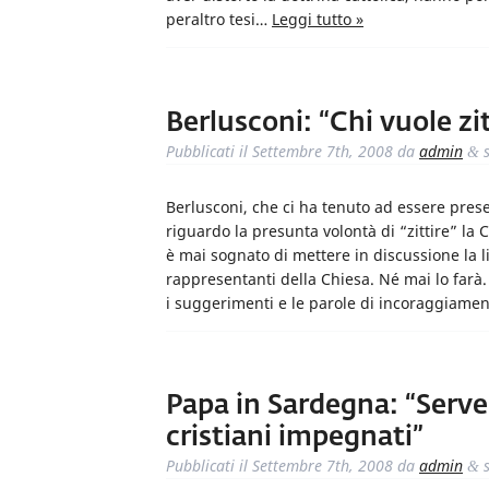
peraltro tesi…
Leggi tutto »
Berlusconi: “Chi vuole zi
Pubblicati il
Settembre 7th, 2008
da
admin
s
&
Berlusconi, che ci ha tenuto ad essere pres
riguardo la presunta volontà di “zittire” la
è mai sognato di mettere in discussione la li
rappresentanti della Chiesa. Né mai lo farà.
i suggerimenti e le parole di incoraggiame
Papa in Sardegna: “Serve
cristiani impegnati”
Pubblicati il
Settembre 7th, 2008
da
admin
s
&