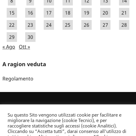
8
9
10
11
12
13
14
15
16
17
18
19
20
21
22
23
24
25
26
27
28
29
30
« Ago
Ott »
A ragion veduta
Regolamento
Su questo Sito vengono utilizzati cookie per facilitare e
migliorare la navigazione (cookie Tecnici), e per
raccogliere statistiche sugli accessi (cookie Analitici).
Cliccando su “Accetta tutti”, darai consenso all'utilizzo di
Dove non indicato altrimenti quest’opera è distribuita con Licenza