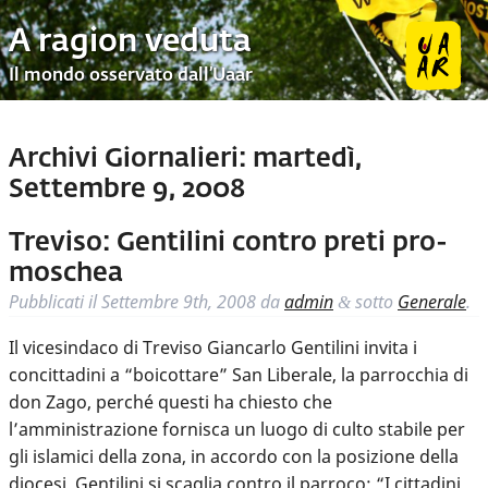
A ragion veduta
Il mondo osservato dall’Uaar
Archivi Giornalieri:
martedì,
Settembre 9, 2008
Treviso: Gentilini contro preti pro-
moschea
Pubblicati il
Settembre 9th, 2008
da
admin
sotto
Generale
.
&
Il vicesindaco di Treviso Giancarlo Gentilini invita i
concittadini a “boicottare” San Liberale, la parrocchia di
don Zago, perché questi ha chiesto che
l’amministrazione fornisca un luogo di culto stabile per
gli islamici della zona, in accordo con la posizione della
diocesi. Gentilini si scaglia contro il parroco: “I cittadini