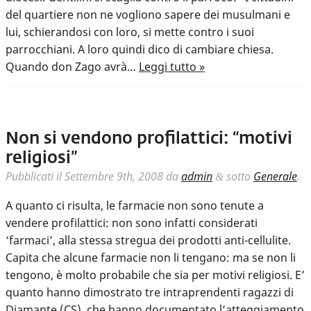
del quartiere non ne vogliono sapere dei musulmani e
lui, schierandosi con loro, si mette contro i suoi
parrocchiani. A loro quindi dico di cambiare chiesa.
Quando don Zago avrà…
Leggi tutto »
Non si vendono profilattici: “motivi
religiosi”
Pubblicati il
Settembre 9th, 2008
da
admin
sotto
Generale
.
&
A quanto ci risulta, le farmacie non sono tenute a
vendere profilattici: non sono infatti considerati
‘farmaci’, alla stessa stregua dei prodotti anti-cellulite.
Capita che alcune farmacie non li tengano: ma se non li
tengono, è molto probabile che sia per motivi religiosi. E’
quanto hanno dimostrato tre intraprendenti ragazzi di
Diamante (CS), che hanno documentato l’atteggiamento