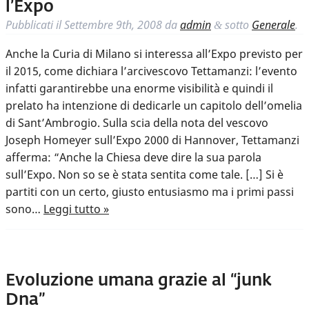
l’Expo
Pubblicati il
Settembre 9th, 2008
da
admin
sotto
Generale
.
&
Anche la Curia di Milano si interessa all’Expo previsto per
il 2015, come dichiara l’arcivescovo Tettamanzi: l’evento
infatti garantirebbe una enorme visibilità e quindi il
prelato ha intenzione di dedicarle un capitolo dell’omelia
di Sant’Ambrogio. Sulla scia della nota del vescovo
Joseph Homeyer sull’Expo 2000 di Hannover, Tettamanzi
afferma: “Anche la Chiesa deve dire la sua parola
sull’Expo. Non so se è stata sentita come tale. […] Si è
partiti con un certo, giusto entusiasmo ma i primi passi
sono…
Leggi tutto »
Evoluzione umana grazie al “junk
Dna”