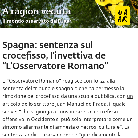
A ragion veduta
Il mondo osservato dall’Uaar
Spagna: sentenza sul
crocefisso, l’invettiva de
“L’Osservatore Romano”
L'”Osservatore Romano” reagisce con forza alla
sentenza del tribunale spagnolo che ha permesso la
rimozione del crocefisso da una scuola pubblica, con
un
articolo dello scrittore Juan Manuel de Prada
, il quale
scrive: “che si giunga a considerare un crocefisso
offensivo in Occidente si può solo interpretare come un
sintomo allarmante di amnesia o necrosi culturale”. La
sentenza addirittura sancirebbe “giuridicamente la