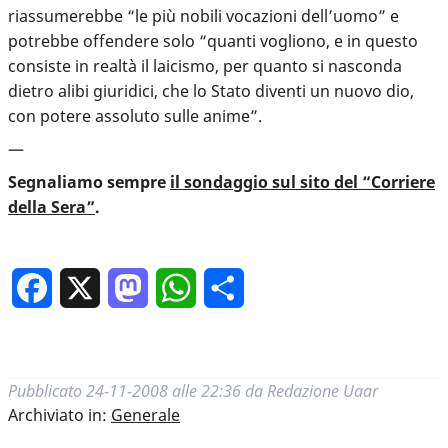
riassumerebbe “le più nobili vocazioni dell’uomo” e
potrebbe offendere solo “quanti vogliono, e in questo
consiste in realtà il laicismo, per quanto si nasconda
dietro alibi giuridici, che lo Stato diventi un nuovo dio,
con potere assoluto sulle anime”.
—
Segnaliamo sempre
il sondaggio sul sito del “Corriere
della Sera”
.
Facebook
X
Mastodon
WhatsApp
Condividi
Pubblicato
24-11-2008 alle 22:36
da
Redazione Uaar
Archiviato in:
Generale