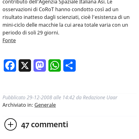
contributo dell’Agenzia Spaziale Italiana Asi. Le
osservazioni di CoRoT hanno condotto così ad un
risultato inatteso dagli scienziati, cioè l’esistenza di un
mini-ciclo delle macchie la cui area totale varia con un
periodo di soli 29 giorni.
Fonte
Facebook
X
Mastodon
WhatsApp
Condividi
Pubblicato
29-12-2008 alle 14:42
da
Redazione Uaar
Archiviato in:
Generale
47
commenti