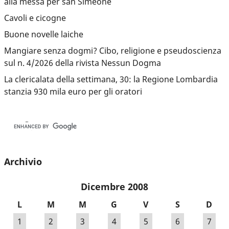
alla messa per san Simeone
Cavoli e cicogne
Buone novelle laiche
Mangiare senza dogmi? Cibo, religione e pseudoscienza
sul n. 4/2026 della rivista Nessun Dogma
La clericalata della settimana, 30: la Regione Lombardia
stanzia 930 mila euro per gli oratori
Archivio
Dicembre 2008
L
M
M
G
V
S
D
1
2
3
4
5
6
7