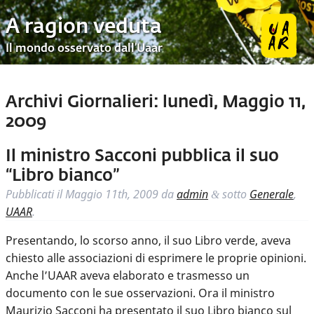
A ragion veduta
Il mondo osservato dall’Uaar
Archivi Giornalieri:
lunedì, Maggio 11,
2009
Il ministro Sacconi pubblica il suo
“Libro bianco”
Pubblicati il
Maggio 11th, 2009
da
admin
sotto
Generale
,
&
UAAR
.
Presentando, lo scorso anno, il suo Libro verde, aveva
chiesto alle associazioni di esprimere le proprie opinioni.
Anche l’UAAR aveva elaborato e trasmesso un
documento con le sue osservazioni. Ora il ministro
Maurizio Sacconi ha presentato il suo Libro bianco sul