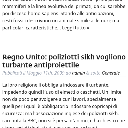
mammiferi e la linea evolutiva dei primati, da cui sarebbe
poi disceso homo sapiens. Stando alle anticipazioni, i
resti fossili descrivono un animale simile ai lemuri: ma
particolari caratteristiche…
Leggi tutto »
Regno Unito: poliziotti sikh vogliono
turbante antiproiettile
Pubblicati il
Maggio 11th, 2009
da
admin
sotto
Generale
.
&
La loro religione li obbliga a indossare il turbante,
impedendo quindi l’uso di elmetti o caschetti. Un limite
non da poco per svolgere alcuni lavori, specialmente
quelli per i quali è obbligatorio indossare copricapi di
sicurezza: ma l’associazione inglese dei poliziotti sikh,
racconta la BBC, non si è persa d’animo, e ha chiesto che
siano avviati degli studi per crerare turbanti