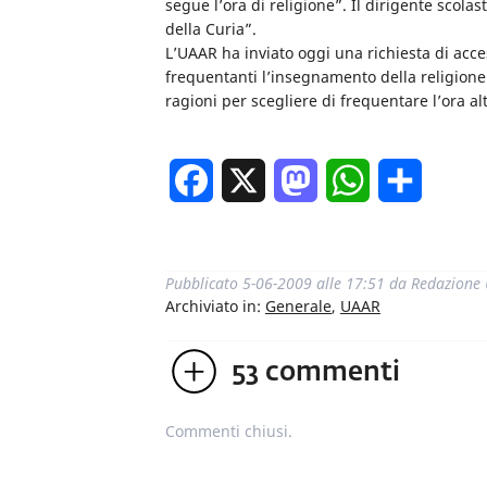
segue l’ora di religione”. Il dirigente scola
della Curia”.
L’UAAR ha inviato oggi una richiesta di access
frequentanti l’insegnamento della religione 
ragioni per scegliere di frequentare l’ora al
Facebook
X
Mastodon
WhatsApp
Condivi
Pubblicato
5-06-2009 alle 17:51
da
Redazione
Archiviato in:
Generale
,
UAAR
53
commenti
Commenti chiusi.