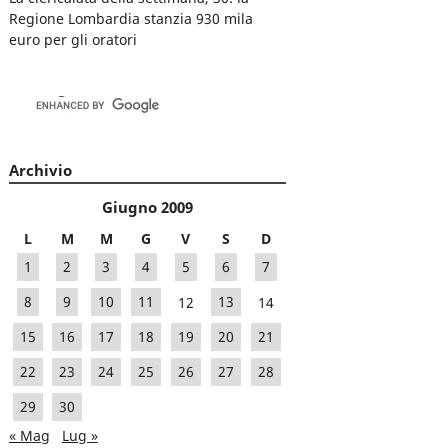
Regione Lombardia stanzia 930 mila
euro per gli oratori
Archivio
Giugno 2009
L
M
M
G
V
S
D
1
2
3
4
5
6
7
8
9
10
11
12
13
14
15
16
17
18
19
20
21
22
23
24
25
26
27
28
29
30
« Mag
Lug »