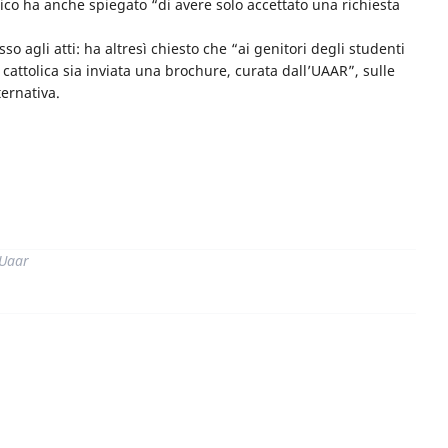
stico ha anche spiegato “di avere solo accettato una richiesta
o agli atti: ha altresì chiesto che “ai genitori degli studenti
cattolica sia inviata una brochure, curata dall’UAAR”, sulle
ternativa.
di
 Uaar