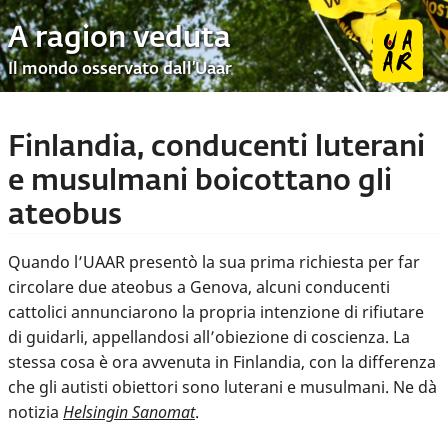
A ragion veduta
Il mondo osservato dall’Uaar
Finlandia, conducenti luterani
e musulmani boicottano gli
ateobus
Quando l’UAAR presentò la sua prima richiesta per far
circolare due ateobus a Genova, alcuni conducenti
cattolici annunciarono la propria intenzione di rifiutare
di guidarli, appellandosi all’obiezione di coscienza. La
stessa cosa è ora avvenuta in Finlandia, con la differenza
che gli autisti obiettori sono luterani e musulmani. Ne dà
notizia
Helsingin Sanomat
.