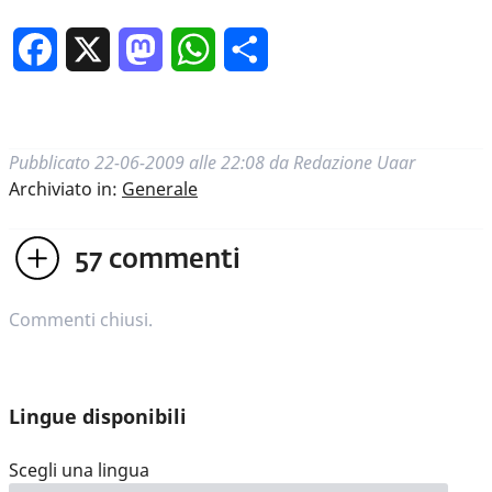
Facebook
X
Mastodon
WhatsApp
Condividi
Pubblicato
22-06-2009 alle 22:08
da
Redazione Uaar
Archiviato in:
Generale
57
commenti
Commenti chiusi.
Lingue disponibili
Scegli una lingua