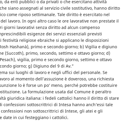
, da enti pubblici o da privati o che esercitano attività
he siano assegnati al servizio civile sostitutivo, hanno diritto
tico come riposo settimanale. Tale diritto è esercitato nel
del lavoro. In ogni altro caso le ore lavorative non prestate il
i giorni lavorativi senza diritto ad alcun compenso
rescindibili esigenze dei servizi essenziali previsti
 festività religiose ebraiche si applicano le disposizioni
(Rosh Hashanà), primo e secondo giorno; b) Vigilia e digiuno
ne (Succoth), primo, secondo, settimo e ottavo giorno; d)
Pesach), vigilia, primo e secondo giorno, settimo e ottavo
condo giorno; g) Digiuno del 9 di Av.”
ma sui luoghi di lavoro e negli uffici del personale. Se
lavoro al momento dell’assuzione è doveroso, una richiesta
ssunzione lo è forse un po’ meno, perché potrebbe costituire
 Costituzione. La formulazione usata dal Comune è peraltro
 giuridica italiana: i fedeli cattolici hanno il diritto di stare
i confessioni sottoscrittrici di Intesa hanno anch’essi tale
 confessioni non sottoscrittrici di Intese, gli atei e gli
e date in cui festeggiano i cattolici.