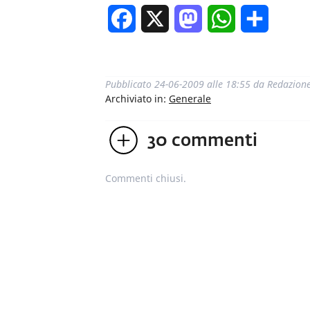
Facebook
X
Mastodon
WhatsApp
Condivi
Pubblicato
24-06-2009 alle 18:55
da
Redazion
Archiviato in:
Generale
30
commenti
Commenti chiusi.