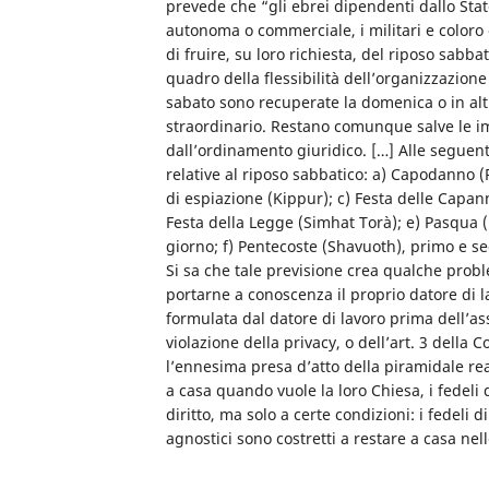
prevede che “gli ebrei dipendenti dallo Stato
autonoma o commerciale, i militari e coloro c
di fruire, su loro richiesta, del riposo sabba
quadro della flessibilità dell’organizzazione 
sabato sono recuperate la domenica o in altr
straordinario. Restano comunque salve le imp
dall’ordinamento giuridico. […] Alle seguenti
relative al riposo sabbatico: a) Capodanno 
di espiazione (Kippur); c) Festa delle Capan
Festa della Legge (Simhat Torà); e) Pasqua (
giorno; f) Pentecoste (Shavuoth), primo e se
Si sa che tale previsione crea qualche proble
portarne a conoscenza il proprio datore di 
formulata dal datore di lavoro prima dell’a
violazione della privacy, o dell’art. 3 della
l’ennesima presa d’atto della piramidale realtà
a casa quando vuole la loro Chiesa, i fedeli d
diritto, ma solo a certe condizioni: i fedeli di
agnostici sono costretti a restare a casa nell