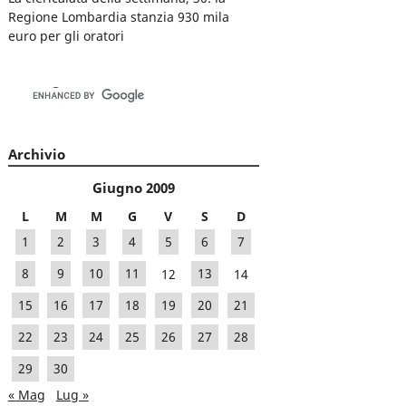
Regione Lombardia stanzia 930 mila
euro per gli oratori
Archivio
Giugno 2009
L
M
M
G
V
S
D
1
2
3
4
5
6
7
8
9
10
11
12
13
14
15
16
17
18
19
20
21
22
23
24
25
26
27
28
29
30
« Mag
Lug »