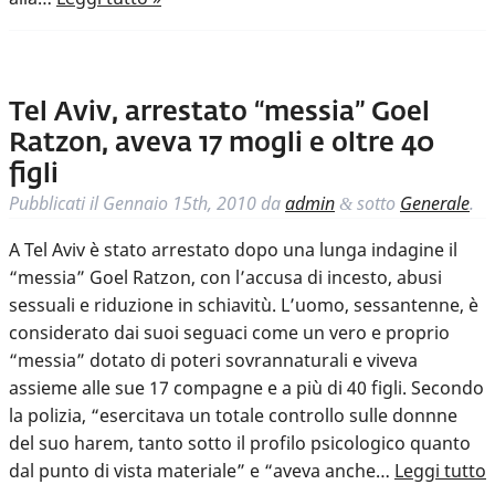
Tel Aviv, arrestato “messia” Goel
Ratzon, aveva 17 mogli e oltre 40
figli
Pubblicati il
Gennaio 15th, 2010
da
admin
sotto
Generale
.
&
A Tel Aviv è stato arrestato dopo una lunga indagine il
“messia” Goel Ratzon, con l’accusa di incesto, abusi
sessuali e riduzione in schiavitù. L’uomo, sessantenne, è
considerato dai suoi seguaci come un vero e proprio
“messia” dotato di poteri sovrannaturali e viveva
assieme alle sue 17 compagne e a più di 40 figli. Secondo
la polizia, “esercitava un totale controllo sulle donnne
del suo harem, tanto sotto il profilo psicologico quanto
dal punto di vista materiale” e “aveva anche…
Leggi tutto