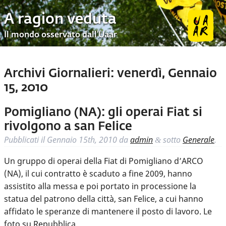
A ragion veduta
Il mondo osservato dall’Uaar
Archivi Giornalieri:
venerdì, Gennaio
15, 2010
Pomigliano (NA): gli operai Fiat si
rivolgono a san Felice
Pubblicati il
Gennaio 15th, 2010
da
admin
sotto
Generale
.
&
Un gruppo di operai della Fiat di Pomigliano d’ARCO
(NA), il cui contratto è scaduto a fine 2009, hanno
assistito alla messa e poi portato in processione la
statua del patrono della città, san Felice, a cui hanno
affidato le speranze di mantenere il posto di lavoro. Le
foto su Repubblica.