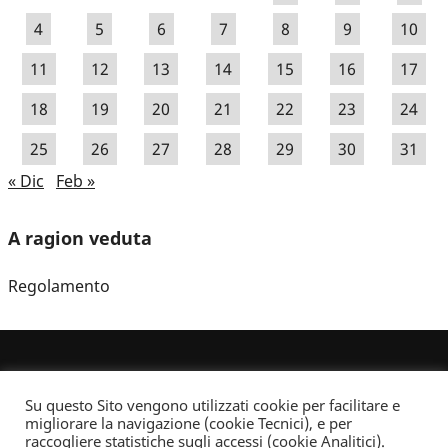
4
5
6
7
8
9
10
11
12
13
14
15
16
17
18
19
20
21
22
23
24
25
26
27
28
29
30
31
« Dic
Feb »
A ragion veduta
Regolamento
Su questo Sito vengono utilizzati cookie per facilitare e
migliorare la navigazione (cookie Tecnici), e per
raccogliere statistiche sugli accessi (cookie Analitici).