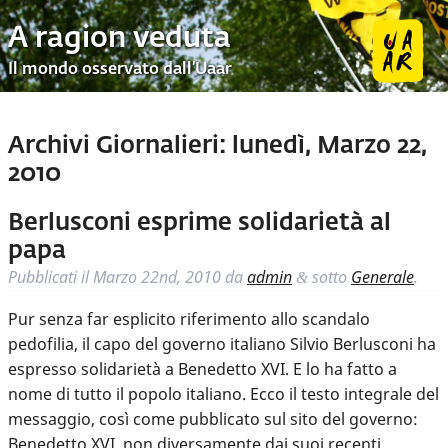
A ragion veduta
Il mondo osservato dall’Uaar
Archivi Giornalieri:
lunedì, Marzo 22,
2010
Berlusconi esprime solidarietà al
papa
Pubblicati il
Marzo 22nd, 2010
da
admin
sotto
Generale
.
&
Pur senza far esplicito riferimento allo scandalo
pedofilia, il capo del governo italiano Silvio Berlusconi ha
espresso solidarietà a Benedetto XVI. E lo ha fatto a
nome di tutto il popolo italiano. Ecco il testo integrale del
messaggio, così come pubblicato sul sito del governo:
Benedetto XVI, non diversamente dai suoi recenti