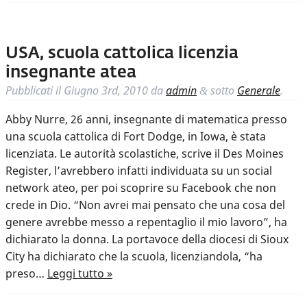
USA, scuola cattolica licenzia
insegnante atea
Pubblicati il
Giugno 3rd, 2010
da
admin
sotto
Generale
.
&
Abby Nurre, 26 anni, insegnante di matematica presso
una scuola cattolica di Fort Dodge, in Iowa, è stata
licenziata. Le autorità scolastiche, scrive il Des Moines
Register, l’avrebbero infatti individuata su un social
network ateo, per poi scoprire su Facebook che non
crede in Dio. “Non avrei mai pensato che una cosa del
genere avrebbe messo a repentaglio il mio lavoro”, ha
dichiarato la donna. La portavoce della diocesi di Sioux
City ha dichiarato che la scuola, licenziandola, “ha
preso…
Leggi tutto »