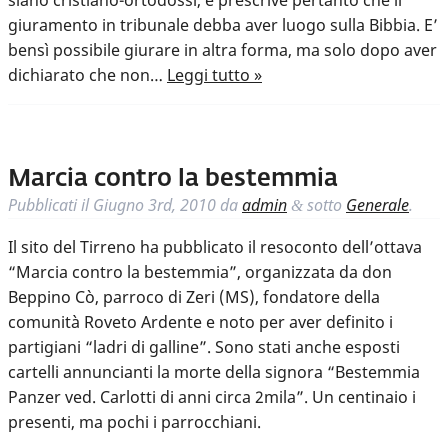
siano cristiano-ortodossi, e prescrive pertanto che il
giuramento in tribunale debba aver luogo sulla Bibbia. E’
bensì possibile giurare in altra forma, ma solo dopo aver
dichiarato che non…
Leggi tutto »
Marcia contro la bestemmia
Pubblicati il
Giugno 3rd, 2010
da
admin
sotto
Generale
.
&
Il sito del Tirreno ha pubblicato il resoconto dell’ottava
“Marcia contro la bestemmia”, organizzata da don
Beppino Cò, parroco di Zeri (MS), fondatore della
comunità Roveto Ardente e noto per aver definito i
partigiani “ladri di galline”. Sono stati anche esposti
cartelli annuncianti la morte della signora “Bestemmia
Panzer ved. Carlotti di anni circa 2mila”. Un centinaio i
presenti, ma pochi i parrocchiani.