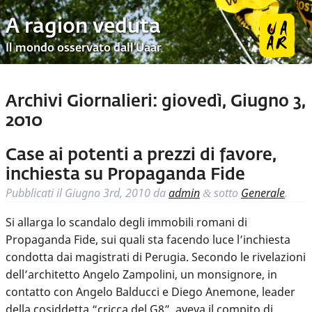
A ragion veduta
Il mondo osservato dall’Uaar
Archivi Giornalieri:
giovedì, Giugno 3,
2010
Case ai potenti a prezzi di favore,
inchiesta su Propaganda Fide
Pubblicati il
Giugno 3rd, 2010
da
admin
sotto
Generale
.
&
Si allarga lo scandalo degli immobili romani di
Propaganda Fide, sui quali sta facendo luce l’inchiesta
condotta dai magistrati di Perugia. Secondo le rivelazioni
dell’architetto Angelo Zampolini, un monsignore, in
contatto con Angelo Balducci e Diego Anemone, leader
della cosiddetta “cricca del G8”, aveva il compito di