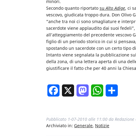
minori.
Secondo quanto riportato
su
Alto Adige
, ci 
vescovo, giudicata troppo dura. Don Olivo G
“anche tra noi ci sono smagliature e interpr
sacerdote viene applaudito dai suoi fedeli”,
all’atteggiamento del precedente vescovo Ga
figlio di un periodo storico in cui si pensav
spostando un sacerdote con un certo tipo di
Intanto viene segnalata la pubblicazione su
della zona, di una lettera aperta di una dell
giustificare il fatto che per 40 anni la Chies
Facebook
X
Mastodon
WhatsApp
Condivi
Pubblicato
1-07-2010 alle 11:00
da
Redazione
Archiviato in:
Generale
,
Notizie