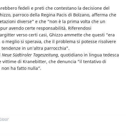
sarebbero fedeli e preti che contestano la decisione del
hizzo, parroco della Regina Pacis di Bolzano, afferma che
etazioni diverse” e che “non è la prima volta che un
 pur avendo certe responsabilità. Riferendosi
rgitter verso certi casi, Ghizzo ammette che questi “era
a, o meglio si sperava, che il problema si potesse risolvere
 tendenze in un’altra parrocchia”.
l
Neue Südtiroler Tageszeitung
, quotidiano in lingua tedesca
e vittime di Kranebitter, che denuncia “il tentativo di
a non ha fatto nulla”.
di
 Uaar