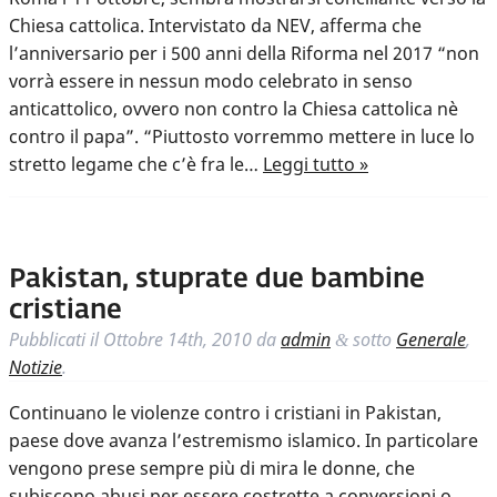
Chiesa cattolica. Intervistato da NEV, afferma che
l’anniversario per i 500 anni della Riforma nel 2017 “non
vorrà essere in nessun modo celebrato in senso
anticattolico, ovvero non contro la Chiesa cattolica nè
contro il papa”. “Piuttosto vorremmo mettere in luce lo
stretto legame che c’è fra le…
Leggi tutto »
Pakistan, stuprate due bambine
cristiane
Pubblicati il
Ottobre 14th, 2010
da
admin
sotto
Generale
,
&
Notizie
.
Continuano le violenze contro i cristiani in Pakistan,
paese dove avanza l’estremismo islamico. In particolare
vengono prese sempre più di mira le donne, che
subiscono abusi per essere costrette a conversioni o