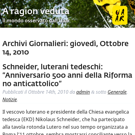
A ragion veduta
Il mondo osservato dall’Uaar
Archivi Giornalieri:
giovedì, Ottobre
14, 2010
Schneider, luterani tedeschi:
“Anniversario 500 anni della Riforma
no anticattolico”
Pubblicati il
Ottobre 14th, 2010
da
admin
sotto
Generale
,
&
Notizie
.
Il vescovo luterano e presidente della Chiesa evangelica
tedesca (EKD) Nikolaus Schneider, che ha partecipato
alla tavola rotonda Lutero nel suo tempo organizzata a
Roma l’11 ottobre, sembra mostrarsi conciliante verso la