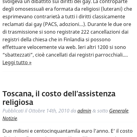
svolgeva un dibattito sui diritti dei gay. La controparte
degli omosessuali era formata da religiosi (luterani) che
esprimevano contrarietà a tutti i diritti classicamente
reclamati dai gay (PACS, adozioni…). Durante le due ore
di trasmissione si sono registrate 222 cancellazioni dai
registri della chiesa che in Finlandia si possono
effettuare velocemente via web. Ieri altri 1200 si sono
“sbattezzati”, cioè cancellati dai registri parrocchiali….
Leggi tutto »
Toscana, il costo dell’assistenza
religiosa
Pubblicati il
Ottobre 14th, 2010
da
admin
sotto
Generale
,
&
Notizie
.
Due milioni e centocinquantamila euro l’anno. E’ il costo