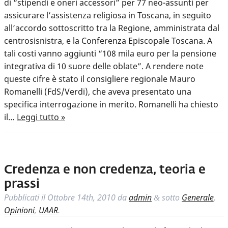
di “stipendi e oneri accessori” per 77 neo-assunti per
assicurare l’assistenza religiosa in Toscana, in seguito
all’accordo sottoscritto tra la Regione, amministrata dal
centrosisnistra, e la Conferenza Episcopale Toscana. A
tali costi vanno aggiunti “108 mila euro per la pensione
integrativa di 10 suore delle oblate”. A rendere note
queste cifre è stato il consigliere regionale Mauro
Romanelli (FdS/Verdi), che aveva presentato una
specifica interrogazione in merito. Romanelli ha chiesto
il…
Leggi tutto »
Credenza e non credenza, teoria e
prassi
Pubblicati il
Ottobre 14th, 2010
da
admin
sotto
Generale
,
&
Opinioni
,
UAAR
.