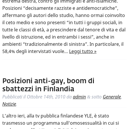
estrema destra, contro gli immigrati e anti-islamiche.
Posizioni “decisamente razziste e antidemocratiche”,
affermano gli autori dello studio, hanno ormai coinvolto
il ceto medio e sono presenti “in tutti i gruppi sociali, in
tutte le classi di età, a prescindere dal tenore di vita e dal
livello di istruzione, ed in entrambi i sessi”, anche in
ambienti “tradizionalmente di sinistra”. In particolare, il
58,4% degli intervistati vuole…
Leggi tutto »
Posizioni anti-gay, boom di
sbattezzi in Finlandia
Pubblicati il
Ottobre 14th, 2010
da
admin
sotto
Generale
,
&
Notizie
.
L’altro ieri, alla tv pubblica finlandese YLE, è stato
trasmesso un programma sull’omosessualità in cui si