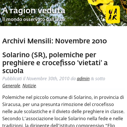
A ragion veduta
Il mondo osservato dall’Uaar
Archivi Mensili:
Novembre 2010
Solarino (SR), polemiche per
preghiere e crocefisso ‘vietati’ a
scuola
Pubblicati il
Novembre 30th, 2010
da
admin
sotto
&
Generale
,
Notizie
.
Polemiche nel piccolo comune di Solarino, in provincia di
Siracusa, per una presunta rimozione del crocefisso
nelle aule scolastiche e il divieto delle preghiere in classe.
Secondo L’associazione locale Solarino nella fede e nelle
tradizioni, la dirigente dell’istituto comprensivo “Elio