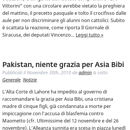
Vittorini” con una circolare avrebbe vietato la preghiera
del mattino, il precetto pasquale e tolto il crocifisso dalle
aule per non discriminare gli alunni non cattolici. Subito
è scattata la reazione, come riporta Il Giornale di
Siracusa, dei deputati Vincenzo…
Leggi tutto »
Pakistan, niente grazia per Asia Bibi
Pubblicati il
Novembre 30th, 2010
da
admin
sotto
&
Generale
,
Notizie
.
L’Alta Corte di Lahore ha impedito al governo di
raccomandare la grazia per Asia Bibi, una cristiana
madre di cinque figli, già condannata a morte per
impiccagione con l’accusa di blasfemia contro
Maometto (cfr. Ultimissime del 12 novembre e del 26
novembre). L’Alleanza sunnita era scesa in piazza lunedì