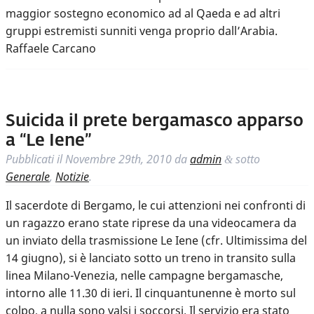
maggior sostegno economico ad al Qaeda e ad altri
gruppi estremisti sunniti venga proprio dall’Arabia.
Raffaele Carcano
Suicida il prete bergamasco apparso
a “Le Iene”
Pubblicati il
Novembre 29th, 2010
da
admin
sotto
&
Generale
,
Notizie
.
Il sacerdote di Bergamo, le cui attenzioni nei confronti di
un ragazzo erano state riprese da una videocamera da
un inviato della trasmissione Le Iene (cfr. Ultimissima del
14 giugno), si è lanciato sotto un treno in transito sulla
linea Milano-Venezia, nelle campagne bergamasche,
intorno alle 11.30 di ieri. Il cinquantunenne è morto sul
colpo, a nulla sono valsi i soccorsi. Il servizio era stato