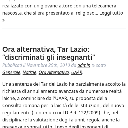
realizzato con un giovane attore con una telecamera
nascosta, che si era presentato al religioso…
Leggi tutto
»
Ora alternativa, Tar Lazio:
“discriminati gli insegnanti”
Pubblicati il
Novembre 29th, 2010
da
admin
sotto
&
Generale
,
Notizie
,
Ora Alternativa
,
UAAR
.
Una sentenza del Tar del Lazio ha parzialmente accolto la
richiesta di annullamento avanzata da numerose realtà
laiche, a cominciare dall’UAAR, su proposta della
Consulta romana per la laicità delle istituzioni, del nuovo
regolamento (contenuto nel D.P.R. 122/2009) che, nel
disciplinare la valutazione degli alunni, regola anche la
presenza e soprattutto il peso degli insegnanti di