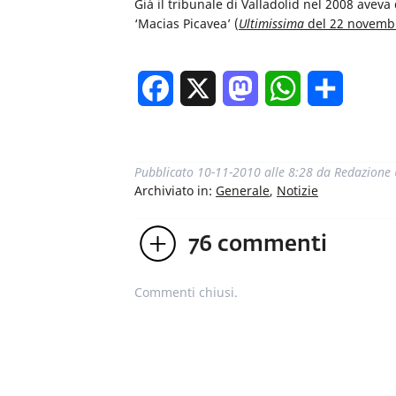
Già il tribunale di Valladolid nel 2008 aveva
‘Macias Picavea’ (
Ultimissima
del 22 novemb
Facebook
X
Mastodon
WhatsApp
Condivi
Pubblicato
10-11-2010 alle 8:28
da
Redazione
Archiviato in:
Generale
,
Notizie
76
commenti
Commenti chiusi.