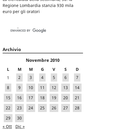
Regione Lombardia stanzia 930 mila
euro per gli oratori
Archivio
Novembre 2010
L
M
M
G
V
S
D
1
2
3
4
5
6
7
8
9
10
11
12
13
14
15
16
17
18
19
20
21
22
23
24
25
26
27
28
29
30
« Ott
Dic »