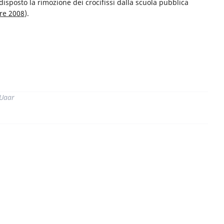
 disposto la rimozione dei crocifissi dalla scuola pubblica
re 2008
).
di
 Uaar