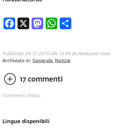
Facebook
X
Mastodon
WhatsApp
Condividi
Pubblicato
24-11-2010 alle 16:49
da
Redazione Uaar
Archiviato in:
Generale
,
Notizie
17
commenti
Commenti chiusi.
Lingue disponibili