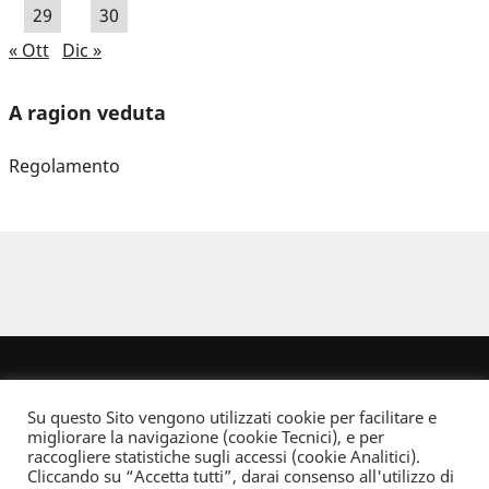
29
30
« Ott
Dic »
A ragion veduta
Regolamento
Su questo Sito vengono utilizzati cookie per facilitare e
migliorare la navigazione (cookie Tecnici), e per
raccogliere statistiche sugli accessi (cookie Analitici).
Cliccando su “Accetta tutti”, darai consenso all'utilizzo di
Dove non indicato altrimenti quest’opera è distribuita con Licenza