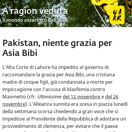
A ragion veduta
Il mondo osservato dall’Uaar
Pakistan, niente grazia per
Asia Bibi
L’Alta Corte di Lahore ha impedito al governo di
raccomandare la grazia per Asia Bibi, una cristiana
madre di cinque figli, già condannata a morte per
impiccagione con l’accusa di blasfemia contro
Maometto (cfr.
Ultimissime
del 12 novembre
e
del 26
novembre
). L’Alleanza sunnita era scesa in piazza lunedì
della settimana scorsa chiedendo a gran voce che si
impedisse al Presidente della Repubblica di adottare un
provvedimento di clemenza, per evitare che il paese