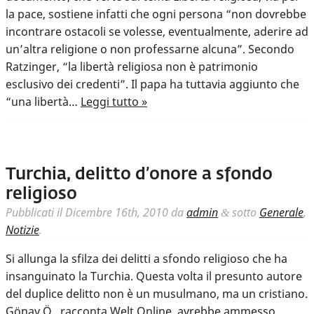
la pace, sostiene infatti che ogni persona “non dovrebbe
incontrare ostacoli se volesse, eventualmente, aderire ad
un’altra religione o non professarne alcuna”. Secondo
Ratzinger, “la libertà religiosa non è patrimonio
esclusivo dei credenti”. Il papa ha tuttavia aggiunto che
“una libertà…
Leggi tutto »
Turchia, delitto d’onore a sfondo
religioso
Pubblicati il
Dicembre 16th, 2010
da
admin
sotto
Generale
,
&
Notizie
.
Si allunga la sfilza dei delitti a sfondo religioso che ha
insanguinato la Turchia. Questa volta il presunto autore
del duplice delitto non è un musulmano, ma un cristiano.
Gönay Ö., racconta Welt Online, avrebbe ammesso