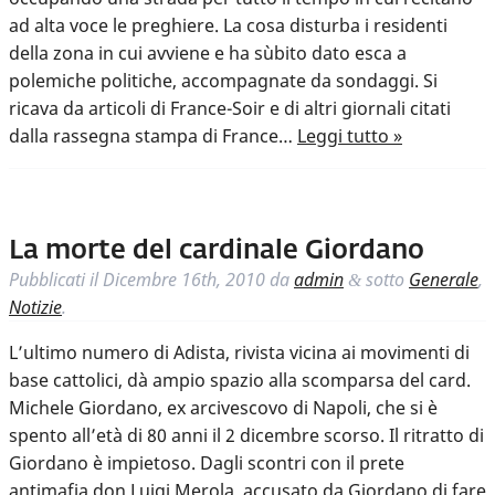
ad alta voce le preghiere. La cosa disturba i residenti
della zona in cui avviene e ha sùbito dato esca a
polemiche politiche, accompagnate da sondaggi. Si
ricava da articoli di France-Soir e di altri giornali citati
dalla rassegna stampa di France…
Leggi tutto »
La morte del cardinale Giordano
Pubblicati il
Dicembre 16th, 2010
da
admin
sotto
Generale
,
&
Notizie
.
L’ultimo numero di Adista, rivista vicina ai movimenti di
base cattolici, dà ampio spazio alla scomparsa del card.
Michele Giordano, ex arcivescovo di Napoli, che si è
spento all’età di 80 anni il 2 dicembre scorso. Il ritratto di
Giordano è impietoso. Dagli scontri con il prete
antimafia don Luigi Merola, accusato da Giordano di fare