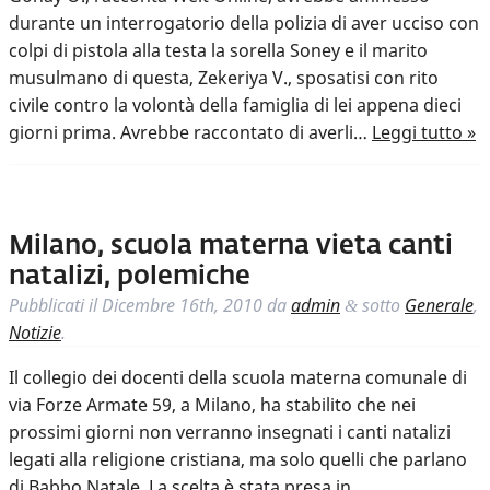
durante un interrogatorio della polizia di aver ucciso con
colpi di pistola alla testa la sorella Soney e il marito
musulmano di questa, Zekeriya V., sposatisi con rito
civile contro la volontà della famiglia di lei appena dieci
giorni prima. Avrebbe raccontato di averli…
Leggi tutto »
Milano, scuola materna vieta canti
natalizi, polemiche
Pubblicati il
Dicembre 16th, 2010
da
admin
sotto
Generale
,
&
Notizie
.
Il collegio dei docenti della scuola materna comunale di
via Forze Armate 59, a Milano, ha stabilito che nei
prossimi giorni non verranno insegnati i canti natalizi
legati alla religione cristiana, ma solo quelli che parlano
di Babbo Natale. La scelta è stata presa in