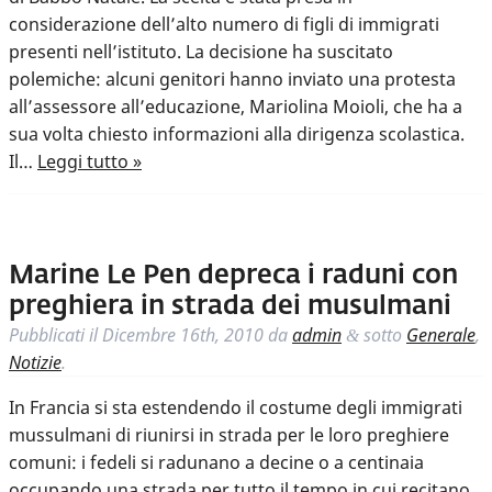
considerazione dell’alto numero di figli di immigrati
presenti nell’istituto. La decisione ha suscitato
polemiche: alcuni genitori hanno inviato una protesta
all’assessore all’educazione, Mariolina Moioli, che ha a
sua volta chiesto informazioni alla dirigenza scolastica.
Il…
Leggi tutto »
Marine Le Pen depreca i raduni con
preghiera in strada dei musulmani
Pubblicati il
Dicembre 16th, 2010
da
admin
sotto
Generale
,
&
Notizie
.
In Francia si sta estendendo il costume degli immigrati
mussulmani di riunirsi in strada per le loro preghiere
comuni: i fedeli si radunano a decine o a centinaia
occupando una strada per tutto il tempo in cui recitano