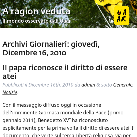
A ragion veduta
Il mondo osservato dall’Uaar
Archivi Giornalieri:
giovedì,
Dicembre 16, 2010
Il papa riconosce il diritto di essere
atei
Pubblicati il
Dicembre 16th, 2010
da
admin
sotto
Generale
,
&
Notizie
.
Con il messaggio diffuso oggi in occasione
dell’imminente Giornata mondiale della Pace (primo
gennaio 2011), Benedetto XVI ha riconosciuto
esplicitamente per la prima volta il diritto di essere atei. Il
documento, che verte sul tema Libertà religiosa, via per