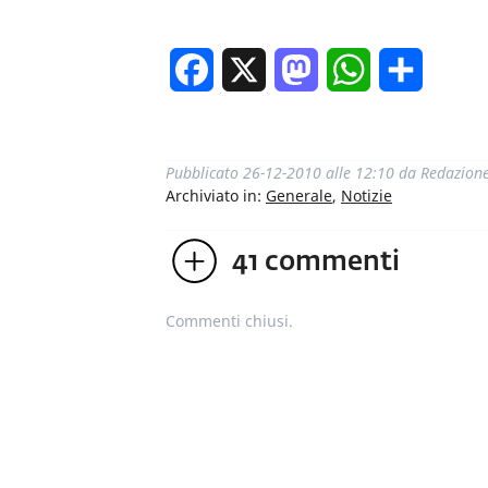
Facebook
X
Mastodon
WhatsApp
Condivi
Pubblicato
26-12-2010 alle 12:10
da
Redazion
Archiviato in:
Generale
,
Notizie
41
commenti
Commenti chiusi.