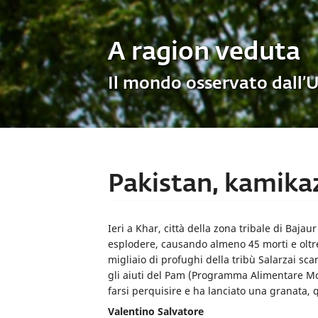
A ragion veduta
Il mondo osservato dall’
Pakistan, kamikaz
Ieri a Khar, città della zona tribale di Baj
esplodere, causando almeno 45 morti e oltre 
migliaio di profughi della tribù Salarzai sc
gli aiuti del Pam (Programma Alimentare Mo
farsi perquisire e ha lanciato una granata, q
Valentino Salvatore