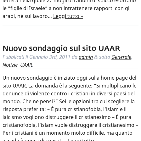
lettera nella quale 27 mogli di rabbini di spicco esortano
le “figlie di Israele” a non intrattenere rapporti con gli
arabi, né sul lavoro…
Leggi tutto »
Nuovo sondaggio sul sito UAAR
Pubblicati il
Gennaio 3rd, 2011
da
admin
sotto
Generale
,
&
Notizie
,
UAAR
.
Un nuovo sondaggio è iniziato oggi sulla home page del
sito UAAR. La domanda è la seguente: “Si moltiplicano le
denunce di violenze contro i cristiani in diversi paesi del
mondo. Che ne pensi?” Sei le opzioni tra cui scegliere la
risposta preferita: – È pura cristianofobia, l’islam e il
laicismo vogliono distruggere il cristianesimo – È pura
cristianofobia, l’islam vuole distruggere il cristianesimo –
Per i cristiani è un momento molto difficile, ma quanto
accade è opera di sparuti…
Leggi tutto »