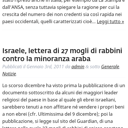
stato ripreso anche in Italia, per esempio da La Stampa e
dall’ANSA, senza tuttavia spiegare la ragione per cui la
crescita del numero dei non credenti sia così rapida nei
paesi occidentali, quelli caratterizzati cioè…
Leggi tutto »
Israele, lettera di 27 mogli di rabbini
contro la minoranza araba
Pubblicati il
Gennaio 3rd, 2011
da
admin
sotto
Generale
,
&
Notizie
.
Lo scorso dicembre ha visto prima la pubblicazione di un
documento sottoscritto da alcuni dei maggiori leader
religiosi del paese in base al quale gli ebrei israeliani,
sarebbero tenuti a non affittare né vendere i propri beni
a non ebrei (cfr. Ultimissima del 9 dicembre); poi la
pubblicazione, si legge sul sito del Guardian, di una