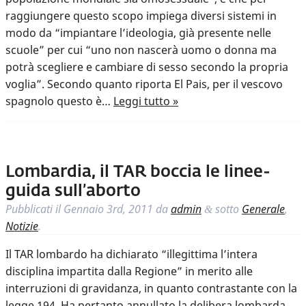
raggiungere questo scopo impiega diversi sistemi in
modo da “impiantare l’ideologia, già presente nelle
scuole” per cui “uno non nascerà uomo o donna ma
potrà scegliere e cambiare di sesso secondo la propria
voglia”. Secondo quanto riporta El Pais, per il vescovo
spagnolo questo è…
Leggi tutto »
Lombardia, il TAR boccia le linee-
guida sull’aborto
Pubblicati il
Gennaio 3rd, 2011
da
admin
sotto
Generale
,
&
Notizie
.
Il TAR lombardo ha dichiarato “illegittima l’intera
disciplina impartita dalla Regione” in merito alle
interruzioni di gravidanza, in quanto contrastante con la
legge 194. Ha pertanto annullato la delibera lombarda