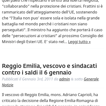
quei paesi che rispettano il diritto alla libertà religiosa,
“collaborando” nella protezione dei cristiani. Frattini si è
rammaricato dell’atteggiamento dell’UE, sostenendo
che “l’Italia non puo’ essere sola e isolata nella grande
battaglia nel mondo perché i cristiani non siano
perseguitati”. Il ministro ha aggiunto che porterà il caso
delle “persecuzioni ai cristiani” al prossimo Consiglio dei
Ministri degli Esteri UE. E’ stato nel…
Leggi tutto »
Reggio Emilia, vescovo e sindacati
contro i saldi il 6 gennaio
Pubblicati il
Gennaio 3rd, 2011
da
admin
sotto
Generale
,
&
Notizie
.
Il vescovo di Reggio Emilia, mons. Adriano Caprioli, ha
criticato la decisione della Regione Emilia-Romagna di