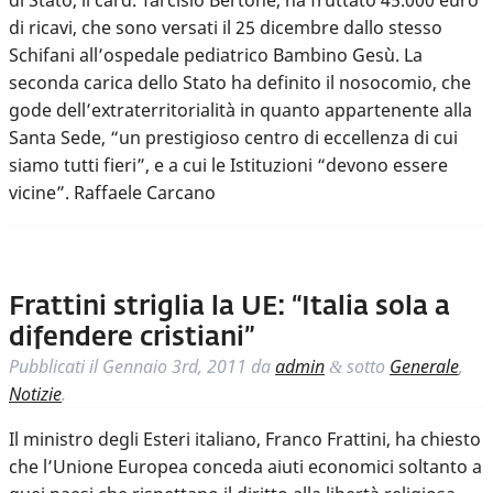
di Stato, il card. Tarcisio Bertone, ha fruttato 45.000 euro
di ricavi, che sono versati il 25 dicembre dallo stesso
Schifani all’ospedale pediatrico Bambino Gesù. La
seconda carica dello Stato ha definito il nosocomio, che
gode dell’extraterritorialità in quanto appartenente alla
Santa Sede, “un prestigioso centro di eccellenza di cui
siamo tutti fieri”, e a cui le Istituzioni “devono essere
vicine”. Raffaele Carcano
Frattini striglia la UE: “Italia sola a
difendere cristiani”
Pubblicati il
Gennaio 3rd, 2011
da
admin
sotto
Generale
,
&
Notizie
.
Il ministro degli Esteri italiano, Franco Frattini, ha chiesto
che l’Unione Europea conceda aiuti economici soltanto a