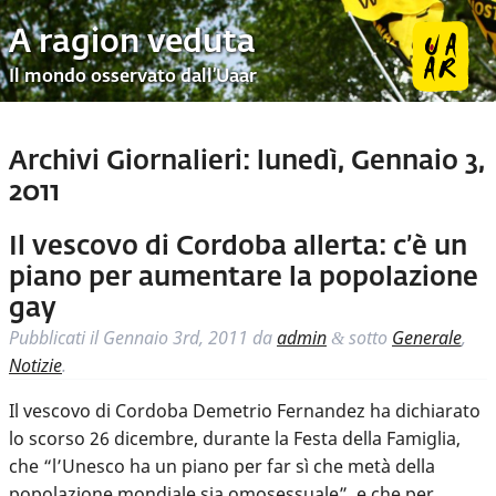
A ragion veduta
Il mondo osservato dall’Uaar
Archivi Giornalieri:
lunedì, Gennaio 3,
2011
Il vescovo di Cordoba allerta: c’è un
piano per aumentare la popolazione
gay
Pubblicati il
Gennaio 3rd, 2011
da
admin
sotto
Generale
,
&
Notizie
.
Il vescovo di Cordoba Demetrio Fernandez ha dichiarato
lo scorso 26 dicembre, durante la Festa della Famiglia,
che “l’Unesco ha un piano per far sì che metà della
popolazione mondiale sia omosessuale”, e che per