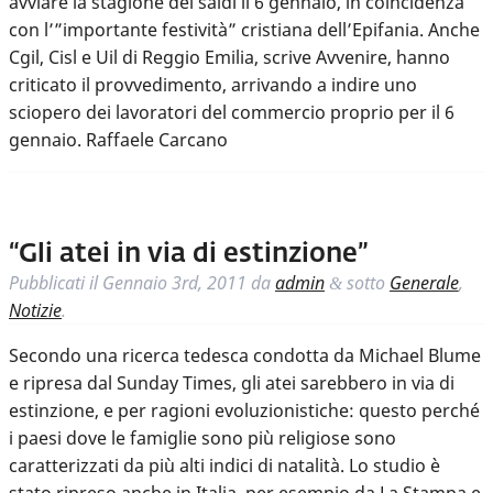
avviare la stagione dei saldi il 6 gennaio, in coincidenza
con l’”importante festività” cristiana dell’Epifania. Anche
Cgil, Cisl e Uil di Reggio Emilia, scrive Avvenire, hanno
criticato il provvedimento, arrivando a indire uno
sciopero dei lavoratori del commercio proprio per il 6
gennaio. Raffaele Carcano
“Gli atei in via di estinzione”
Pubblicati il
Gennaio 3rd, 2011
da
admin
sotto
Generale
,
&
Notizie
.
Secondo una ricerca tedesca condotta da Michael Blume
e ripresa dal Sunday Times, gli atei sarebbero in via di
estinzione, e per ragioni evoluzionistiche: questo perché
i paesi dove le famiglie sono più religiose sono
caratterizzati da più alti indici di natalità. Lo studio è