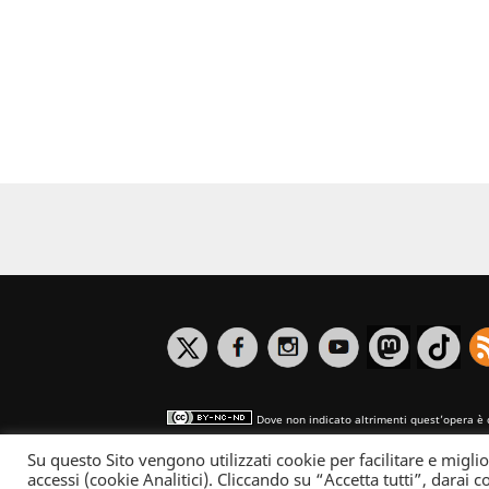
Dove non indicato altrimenti quest’opera è 
Su questo Sito vengono utilizzati cookie per facilitare e miglio
Informativa sulla privacy
accessi (cookie Analitici). Cliccando su “Accetta tutti”, darai co