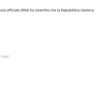
nzia ufficiale IRNA ha smentito che la Repubblica islamica
di
e Uaar