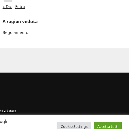
« Dic
Feb »
A ragion veduta
Regolamento
e 2.5 Italia
ugli
Cookie Settings
Accetta tutti