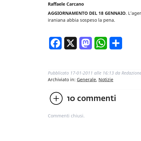
Raffaele Carcano
AGGIORNAMENTO DEL 18 GENNAIO
. L’age
iraniana abbia sospeso la pena.
Facebook
X
Mastodon
WhatsApp
Condivi
Pubblicato
17-01-2011 alle 16:13
da
Redazion
Archiviato in:
Generale
,
Notizie
10
commenti
Commenti chiusi.