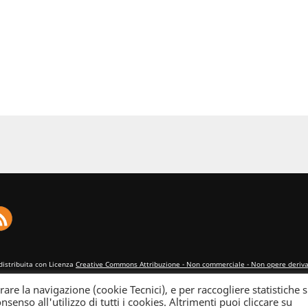
distribuita con Licenza
Creative Commons Attribuzione - Non commerciale - Non opere derivat
rare la navigazione (cookie Tecnici), e per raccogliere statistiche s
nsenso all'utilizzo di tutti i cookies. Altrimenti puoi cliccare su