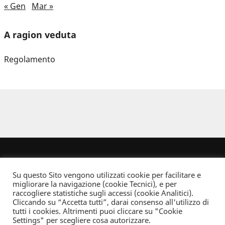
« Gen
Mar »
A ragion veduta
Regolamento
Su questo Sito vengono utilizzati cookie per facilitare e
migliorare la navigazione (cookie Tecnici), e per
raccogliere statistiche sugli accessi (cookie Analitici).
Cliccando su “Accetta tutti”, darai consenso all'utilizzo di
Dove non indicato altrimenti quest’opera è distribuita con Licenza
tutti i cookies. Altrimenti puoi cliccare su "Cookie
Creative Commons Attribuzione - Non commerciale - Non opere derivate 2.5 Italia
Settings" per scegliere cosa autorizzare.