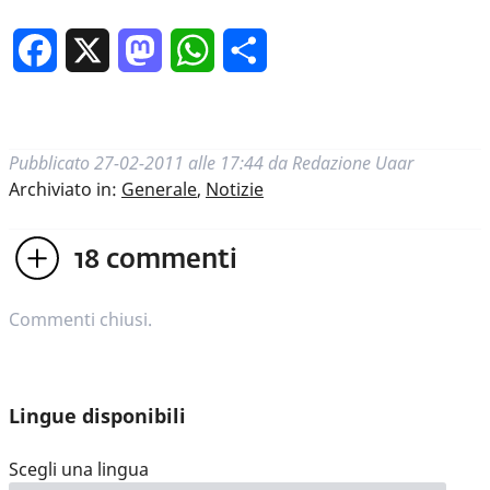
Facebook
X
Mastodon
WhatsApp
Condividi
Pubblicato
27-02-2011 alle 17:44
da
Redazione Uaar
Archiviato in:
Generale
,
Notizie
18
commenti
Commenti chiusi.
Lingue disponibili
Scegli una lingua