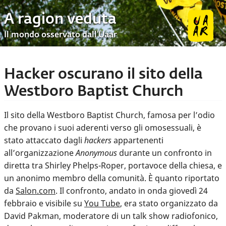
A ragion veduta
Il mondo osservato dall’Uaar
Hacker oscurano il sito della
Westboro Baptist Church
Il sito della Westboro Baptist Church, famosa per l’odio
che provano i suoi aderenti verso gli omosessuali, è
stato attaccato dagli
hackers
appartenenti
all’organizzazione
Anonymous
durante un confronto in
diretta tra Shirley Phelps-Roper, portavoce della chiesa, e
un anonimo membro della comunità. È quanto riportato
da
Salon.com
. Il confronto, andato in onda giovedì 24
febbraio e visibile su
You Tube
, era stato organizzato da
David Pakman, moderatore di un talk show radiofonico,