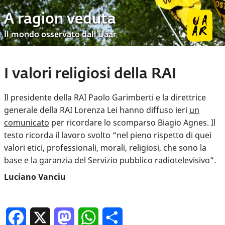
A ragion veduta
Il mondo osservato dall’Uaar
I valori religiosi della RAI
Il presidente della RAI Paolo Garimberti e la direttrice
generale della RAI Lorenza Lei hanno diffuso ieri
un
comunicato
per ricordare lo scomparso Biagio Agnes. Il
testo ricorda il lavoro svolto “nel pieno rispetto di quei
valori etici, professionali, morali, religiosi, che sono la
base e la garanzia del Servizio pubblico radiotelevisivo”.
Luciano Vanciu
Facebook
X
Mastodon
WhatsApp
Condividi