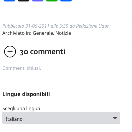
Pubblicato
31-05-2011 alle 5:59
da
Redazione Uaar
Archiviato in:
Generale
,
Notizie
30
commenti
Commenti chiusi.
Lingue disponibili
Scegli una lingua