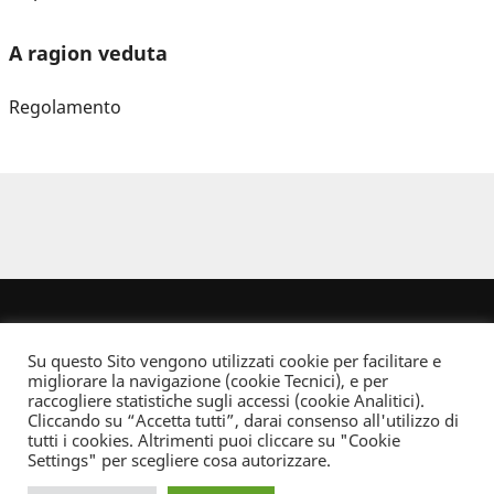
A ragion veduta
Regolamento
Su questo Sito vengono utilizzati cookie per facilitare e
migliorare la navigazione (cookie Tecnici), e per
raccogliere statistiche sugli accessi (cookie Analitici).
Cliccando su “Accetta tutti”, darai consenso all'utilizzo di
Dove non indicato altrimenti quest’opera è distribuita con Licenza
tutti i cookies. Altrimenti puoi cliccare su "Cookie
Creative Commons Attribuzione - Non commerciale - Non opere derivate 2.5 Italia
Settings" per scegliere cosa autorizzare.