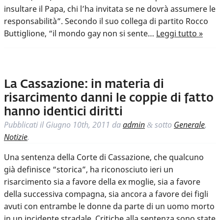
insultare il Papa, chi l’ha invitata se ne dovrà assumere le
responsabilità”. Secondo il suo collega di partito Rocco
Buttiglione, “il mondo gay non si sente…
Leggi tutto »
La Cassazione: in materia di
risarcimento danni le coppie di fatto
hanno identici diritti
Pubblicati il
Giugno 10th, 2011
da
admin
sotto
Generale
,
&
Notizie
.
Una sentenza della Corte di Cassazione, che qualcuno
già definisce “storica”, ha riconosciuto ieri un
risarcimento sia a favore della ex moglie, sia a favore
della successiva compagna, sia ancora a favore dei figli
avuti con entrambe le donne da parte di un uomo morto
in un incidente stradale. Critiche alla sentenza sono state