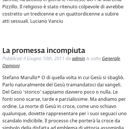
Pizzillo. Il religioso è stato ritenuto colpevole di avrebbe
costretto un tredicenne e un quattordicenne a subire
atti sessuali. Luciano Vanciu
La promessa incompiuta
Pubblicati il
Giugno 10th, 2011
da
admin
sotto
Generale
,
&
Opinioni
.
Stefano Marullo* O di quella volta in cui Gesù si sbagliò.
Parlo naturalmente del Gesù tramandatoci dai vangeli.
Del Gesù ‘storico’ sappiamo davvero poco o nulla. Le
fonti sono scarse, tarde e parzialissime. Ma andiamo per
ordine. La morte di Gesù in croce, come uno schiavo
qualunque, dovette rappresentare per i suoi seguaci uno
scandalo indicibile. Il processo che porterà la croce da
simbolo della disfatta ad emblema di vittoria assomiglia