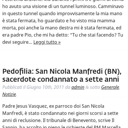
ho avuto una visione di un tunnel luminoso. Camminavo
in questo tunnel quando improvvisamente la mia mano
è stata fermata, ho guardato e ho visto mia mamma
morta, poi anche la mano destra mi è stata fermata, ed
era padre Pio, che mi ha detto: “Tu che stai facendo? Tu
devi seguire…
Leggi tutto »
Pedofilia: San Nicola Manfredi (BN),
sacerdote condannato a sette anni
Pubblicati il
Giugno 10th, 2011
da
admin
sotto
Generale
,
&
Notizie
.
Padre Jesus Vasquez, ex parroco doi San Nicola
Manfredi, è stato condannato nei giorni scorsi a sette
anni di reclusione. Il tribunale di Benevento, scrive Il
Sannio, ha accolto in pieno le richieste del PM Marcella