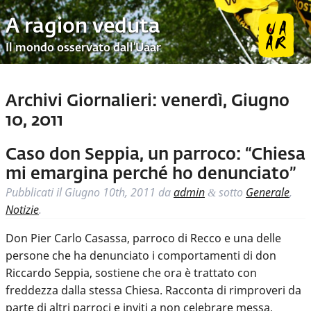
A ragion veduta
Il mondo osservato dall’Uaar
Archivi Giornalieri:
venerdì, Giugno
10, 2011
Caso don Seppia, un parroco: “Chiesa
mi emargina perché ho denunciato”
Pubblicati il
Giugno 10th, 2011
da
admin
sotto
Generale
,
&
Notizie
.
Don Pier Carlo Casassa, parroco di Recco e una delle
persone che ha denunciato i comportamenti di don
Riccardo Seppia, sostiene che ora è trattato con
freddezza dalla stessa Chiesa. Racconta di rimproveri da
parte di altri parroci e inviti a non celebrare messa,