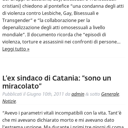
cristiani) chiedono al pontefice “una condanna degli atti
di violenza contro Lesbiche, Gay, Bisessuali e
Transgender” e “la collaborazione per la
depenalizzazione degli atti omosessuali a livello
mondiale”. Il documento ricorda che “episodi di
violenza, torture e assassinii nei confronti di persone…
Leggi tutto »
L’ex sindaco di Catania: “sono un
miracolato”
Pubblicati il
Giugno 10th, 2011
da
admin
sotto
Generale
,
&
Notizie
.
“Avevo i parametri vitali incompatibili con la vita. Tant’è
che mi avevano dichiarato morto e mi avevano dato
l’estrema unzione. Ma durante i primi tre giorni di coma