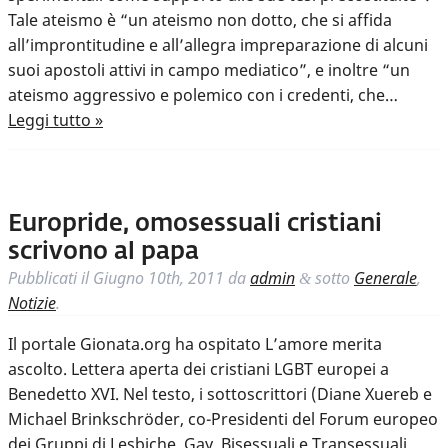
Tale ateismo è “un ateismo non dotto, che si affida
all’improntitudine e all’allegra impreparazione di alcuni
suoi apostoli attivi in campo mediatico”, e inoltre “un
ateismo aggressivo e polemico con i credenti, che…
Leggi tutto »
Europride, omosessuali cristiani
scrivono al papa
Pubblicati il
Giugno 10th, 2011
da
admin
sotto
Generale
,
&
Notizie
.
Il portale Gionata.org ha ospitato L’amore merita
ascolto. Lettera aperta dei cristiani LGBT europei a
Benedetto XVI. Nel testo, i sottoscrittori (Diane Xuereb e
Michael Brinkschröder, co-Presidenti del Forum europeo
dei Gruppi di Lesbiche, Gay, Bisessuali e Transessuali