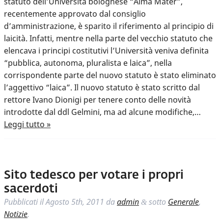
statuto dell’Università bolognese “Alma Mater”,
recentemente approvato dal consiglio
d’amministrazione, è sparito il riferimento al principio di
laicità. Infatti, mentre nella parte del vecchio statuto che
elencava i principi costitutivi l’Università veniva definita
“pubblica, autonoma, pluralista e laica”, nella
corrispondente parte del nuovo statuto è stato eliminato
l’aggettivo “laica”. Il nuovo statuto è stato scritto dal
rettore Ivano Dionigi per tenere conto delle novità
introdotte dal ddl Gelmini, ma ad alcune modifiche,…
Leggi tutto »
Sito tedesco per votare i propri
sacerdoti
Pubblicati il
Agosto 5th, 2011
da
admin
sotto
Generale
,
&
Notizie
.