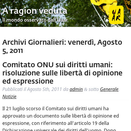
A ragion veduta
Il mondo osservato dall’Uaar
Archivi Giornalieri:
venerdì, Agosto
5, 2011
Comitato ONU sui diritti umani:
risoluzione sulle libertà di opinione
ed espressione
Pubblicati il
Agosto 5th, 2011
da
admin
sotto
Generale
,
&
Notizie
.
Il 21 luglio scorso il Comitato sui diritti umani ha
approvato un documento sulle libertà di opinione ed
espressione, con riferimento all’articolo 19 della
Dichiarazione universale dei diritti dell’uomo. Dopo