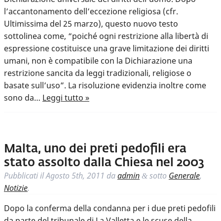
l’accantonamento dell’eccezione religiosa (cfr.
Ultimissima del 25 marzo), questo nuovo testo
sottolinea come, “poiché ogni restrizione alla libertà di
espressione costituisce una grave limitazione dei diritti
umani, non è compatibile con la Dichiarazione una
restrizione sancita da leggi tradizionali, religiose o
basate sull’uso”. La risoluzione evidenzia inoltre come
sono da…
Leggi tutto »
Malta, uno dei preti pedofili era
stato assolto dalla Chiesa nel 2003
Pubblicati il
Agosto 5th, 2011
da
admin
sotto
Generale
,
&
Notizie
.
Dopo la conferma della condanna per i due preti pedofili
da parte del tribunale di La Valletta e le scuse della