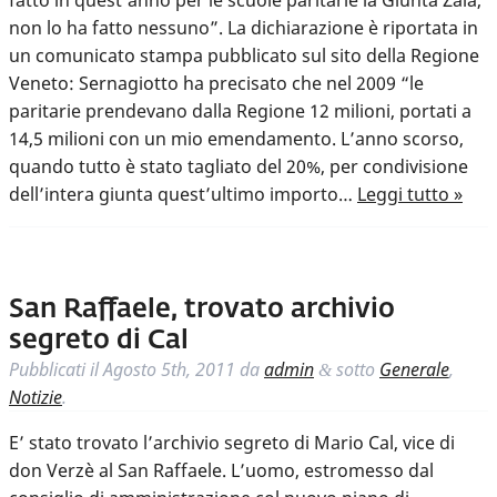
fatto in quest’anno per le scuole paritarie la Giunta Zaia,
non lo ha fatto nessuno”. La dichiarazione è riportata in
un comunicato stampa pubblicato sul sito della Regione
Veneto: Sernagiotto ha precisato che nel 2009 “le
paritarie prendevano dalla Regione 12 milioni, portati a
14,5 milioni con un mio emendamento. L’anno scorso,
quando tutto è stato tagliato del 20%, per condivisione
dell’intera giunta quest’ultimo importo…
Leggi tutto »
San Raffaele, trovato archivio
segreto di Cal
Pubblicati il
Agosto 5th, 2011
da
admin
sotto
Generale
,
&
Notizie
.
E’ stato trovato l’archivio segreto di Mario Cal, vice di
don Verzè al San Raffaele. L’uomo, estromesso dal