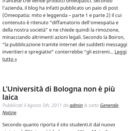
francese che vende prodotti omeopatici. Secondo
l’azienda, il blog ha infatti pubblicato un paio di post
(Omeopatia: mito e leggenda – parte 1 e parte 2) il cui
contenuto è ritenuto “diffamatorio dell’omeopatia e
della nostra società” e ne chiede quindi la rimozione,
minacciando altrimenti azioni legali. Secondo la Boiron,
“la pubblicazione tramite internet dei suddetti messaggi
inveritieri e spregiativi” conterrebbe “gli estremi…
Leggi
tutto »
L’Università di Bologna non è più
laica
Pubblicati il
Agosto 5th, 2011
da
admin
sotto
Generale
,
&
Notizie
.
Secondo quanto riporta il sito studenti.it dal nuovo