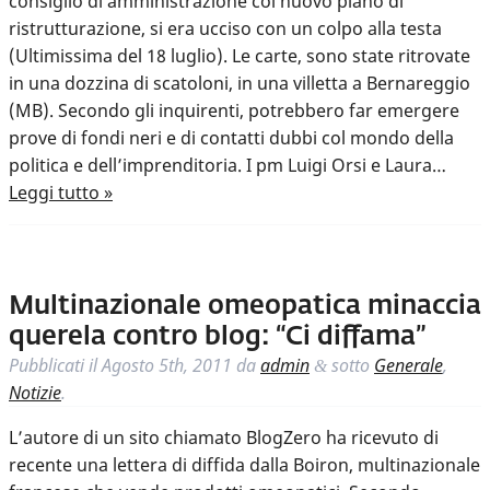
consiglio di amministrazione col nuovo piano di
ristrutturazione, si era ucciso con un colpo alla testa
(Ultimissima del 18 luglio). Le carte, sono state ritrovate
in una dozzina di scatoloni, in una villetta a Bernareggio
(MB). Secondo gli inquirenti, potrebbero far emergere
prove di fondi neri e di contatti dubbi col mondo della
politica e dell’imprenditoria. I pm Luigi Orsi e Laura…
Leggi tutto »
Multinazionale omeopatica minaccia
querela contro blog: “Ci diffama”
Pubblicati il
Agosto 5th, 2011
da
admin
sotto
Generale
,
&
Notizie
.
L’autore di un sito chiamato BlogZero ha ricevuto di
recente una lettera di diffida dalla Boiron, multinazionale