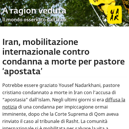
A ragion veduta
Il mondo osservato dall’Uaar
Iran, mobilitazione
internazionale contro
condanna a morte per pastore
‘apostata’
Potrebbe essere graziato Yousef Nadarkhani, pastore
cristiano condannato a morte in Iran con l’accusa di
“apostasia” dall’islam. Negli ultimi giorni si era
diffusa la
notizia
di una condanna per impiccagione ormai
imminente, dopo che la Corte Suprema di Qom aveva
rinviato il caso al tribunale di Rasht. La comunità
internazionale
si è mobilitata
per salvare la vita a