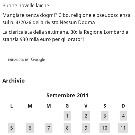
Buone novelle laiche
Mangiare senza dogmi? Cibo, religione e pseudoscienza
sul n. 4/2026 della rivista Nessun Dogma
La clericalata della settimana, 30: la Regione Lombardia
stanzia 930 mila euro per gli oratori
Archivio
Settembre 2011
L
M
M
G
V
S
D
1
2
3
4
5
6
7
8
9
10
11