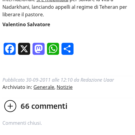
Nadarkhani, lanciando appelli al regime di Teheran per
liberare il pastore.
Valentino Salvatore
Facebook
X
Mastodon
WhatsApp
Condividi
Pubblicato
30-09-2011 alle 12:10
da
Redazione Uaar
Archiviato in:
Generale
,
Notizie
66
commenti
Commenti chiusi.