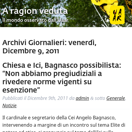
A ragion veduta
Il mondo osservato dall’Uaar
Archivi Giornalieri:
venerdì,
Dicembre 9, 2011
Chiesa e Ici, Bagnasco possibilista:
“Non abbiamo pregiudiziali a
rivedere norme vigenti su
esenzione”
Pubblicati il
Dicembre 9th, 2011
da
admin
sotto
Generale
,
&
Notizie
.
Il cardinale e segretario della Cei Angelo Bagnasco,
intervenendo a margine di un incontro sul tema Elite di