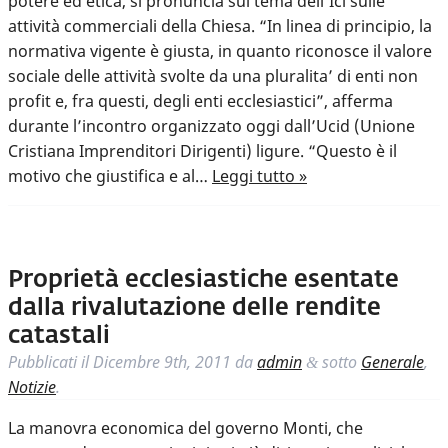
potere ed etica, si pronuncia sul tema dell’Ici sulle
attività commerciali della Chiesa. “In linea di principio, la
normativa vigente è giusta, in quanto riconosce il valore
sociale delle attività svolte da una pluralita’ di enti non
profit e, fra questi, degli enti ecclesiastici”, afferma
durante l’incontro organizzato oggi dall’Ucid (Unione
Cristiana Imprenditori Dirigenti) ligure. “Questo è il
motivo che giustifica e al…
Leggi tutto »
Proprietà ecclesiastiche esentate
dalla rivalutazione delle rendite
catastali
Pubblicati il
Dicembre 9th, 2011
da
admin
sotto
Generale
,
&
Notizie
.
La manovra economica del governo Monti, che