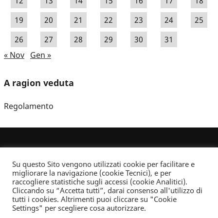
12
13
14
15
16
17
18
19
20
21
22
23
24
25
26
27
28
29
30
31
« Nov
Gen »
A ragion veduta
Regolamento
Su questo Sito vengono utilizzati cookie per facilitare e
migliorare la navigazione (cookie Tecnici), e per
raccogliere statistiche sugli accessi (cookie Analitici).
Cliccando su “Accetta tutti”, darai consenso all'utilizzo di
Dove non indicato altrimenti quest’opera è distribuita con Licenza
tutti i cookies. Altrimenti puoi cliccare su "Cookie
Creative Commons Attribuzione - Non commerciale - Non opere derivate 2.5 Italia
Settings" per scegliere cosa autorizzare.