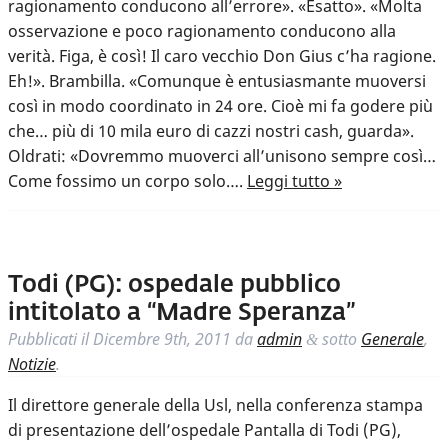
ragionamento conducono all’errore». «Esatto». «Molta
osservazione e poco ragionamento conducono alla
verità. Figa, è così! Il caro vecchio Don Gius c’ha ragione.
Eh!». Brambilla. «Comunque è entusiasmante muoversi
così in modo coordinato in 24 ore. Cioè mi fa godere più
che… più di 10 mila euro di cazzi nostri cash, guarda».
Oldrati: «Dovremmo muoverci all’unisono sempre così…
Come fossimo un corpo solo….
Leggi tutto »
Todi (PG): ospedale pubblico
intitolato a “Madre Speranza”
Pubblicati il
Dicembre 9th, 2011
da
admin
sotto
Generale
,
&
Notizie
.
Il direttore generale della Usl, nella conferenza stampa
di presentazione dell’ospedale Pantalla di Todi (PG),