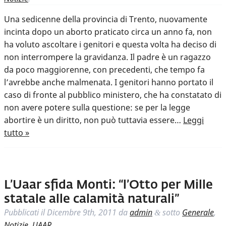
Una sedicenne della provincia di Trento, nuovamente
incinta dopo un aborto praticato circa un anno fa, non
ha voluto ascoltare i genitori e questa volta ha deciso di
non interrompere la gravidanza. Il padre è un ragazzo
da poco maggiorenne, con precedenti, che tempo fa
l’avrebbe anche malmenata. I genitori hanno portato il
caso di fronte al pubblico ministero, che ha constatato di
non avere potere sulla questione: se per la legge
abortire è un diritto, non può tuttavia essere…
Leggi
tutto »
L’Uaar sfida Monti: “l’Otto per Mille
statale alle calamità naturali”
Pubblicati il
Dicembre 9th, 2011
da
admin
sotto
Generale
,
&
Notizie
,
UAAR
.