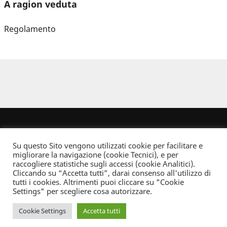
A ragion veduta
Regolamento
Su questo Sito vengono utilizzati cookie per facilitare e
migliorare la navigazione (cookie Tecnici), e per
raccogliere statistiche sugli accessi (cookie Analitici).
Cliccando su “Accetta tutti”, darai consenso all'utilizzo di
Dove non indicato altrimenti quest’opera è distribuita con Licenza
tutti i cookies. Altrimenti puoi cliccare su "Cookie
Creative Commons Attribuzione - Non commerciale - Non opere derivate 2.5 Italia
Settings" per scegliere cosa autorizzare.
Informativa sulla privacy
Cookie Settings
Accetta tutti