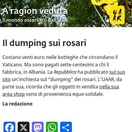
A ragion veduta
Il mondo osservato dall’Uaar
Il dumping sui rosari
Costano venti euro nelle botteghe che circondano il
Vaticano. Ma sono pagati sette centesimi a chi li
fabbrica, in Albania. La
Repubblica
ha pubblicato
sul suo
sito
un’inchiesta sul “dumping” dei rosari. L’UAAR, da
parte sua, ricorda che gli oggetti in vendita
nella sua
area shop
sono di provenienza equo-solidale.
La redazione
Facebook
X
Mastodon
WhatsApp
Condividi