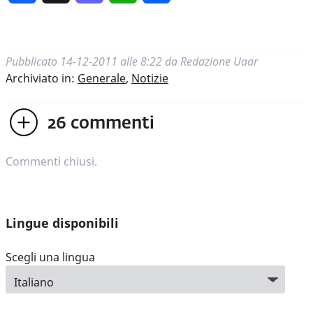
Pubblicato
14-12-2011 alle 8:22
da
Redazione Uaar
Archiviato in:
Generale
,
Notizie
26
commenti
Commenti chiusi.
Lingue disponibili
Scegli una lingua