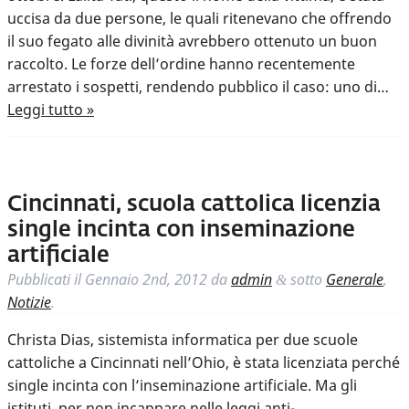
uccisa da due persone, le quali ritenevano che offrendo
il suo fegato alle divinità avrebbero ottenuto un buon
raccolto. Le forze dell’ordine hanno recentemente
arrestato i sospetti, rendendo pubblico il caso: uno di…
Leggi tutto »
Cincinnati, scuola cattolica licenzia
single incinta con inseminazione
artificiale
Pubblicati il
Gennaio 2nd, 2012
da
admin
sotto
Generale
,
&
Notizie
.
Christa Dias, sistemista informatica per due scuole
cattoliche a Cincinnati nell’Ohio, è stata licenziata perché
single incinta con l’inseminazione artificiale. Ma gli
istituti, per non incappare nelle leggi anti-