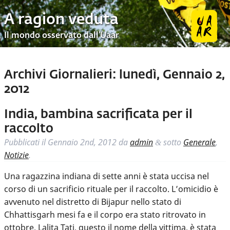
A ragion veduta
Il mondo osservato dall’Uaar
Archivi Giornalieri:
lunedì, Gennaio 2,
2012
India, bambina sacrificata per il
raccolto
Pubblicati il
Gennaio 2nd, 2012
da
admin
sotto
Generale
,
&
Notizie
.
Una ragazzina indiana di sette anni è stata uccisa nel
corso di un sacrificio rituale per il raccolto. L’omicidio è
avvenuto nel distretto di Bijapur nello stato di
Chhattisgarh mesi fa e il corpo era stato ritrovato in
ottobre. Lalita Tati, questo il nome della vittima, è stata