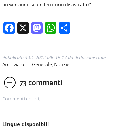
prevenzione su un territorio disastrato)”.
Facebook
X
Mastodon
WhatsApp
Condividi
Pubblicato
3-01-2012 alle 15:17
da
Redazione Uaar
Archiviato in:
Generale
,
Notizie
73
commenti
Commenti chiusi.
Lingue disponibili