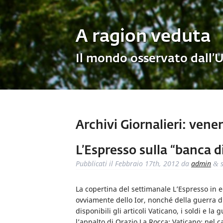
A ragion veduta
Il mondo osservato dall’
Archivi Giornalieri:
venerd
L’Espresso sulla “banca d
Pubblicati il
Febbraio 17th, 2012
da
admin
s
&
La copertina del settimanale L’Espresso in ed
ovviamente dello Ior, nonché della guerra di
disponibili gli articoli Vaticano, i soldi e
l’appalto di Orazio La Rocca; Vaticano: nel 