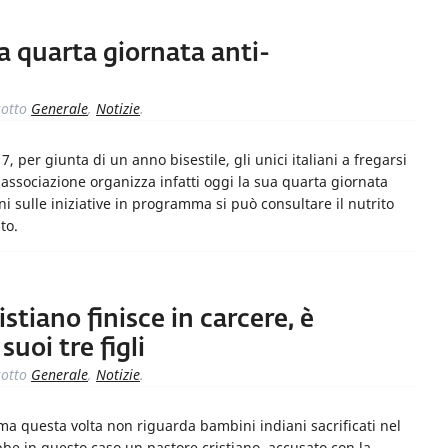
a quarta giornata anti-
otto
Generale
,
Notizie
.
per giunta di un anno bisestile, gli unici italiani a fregarsi
 associazione organizza infatti oggi la sua quarta giornata
i sulle iniziative in programma si può consultare il nutrito
to.
stiano finisce in carcere, è
uoi tre figli
otto
Generale
,
Notizie
.
 ma questa volta non riguarda bambini indiani sacrificati nel
ebbe in questo caso un pastore cristiano, accusato con la