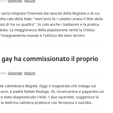
otto
Generale
,
Notizie
.
ocio-religioso Triveneto dai vescovi della Regione e di cui
tto calo della fede: “vent’anni fa i cattolici erano il 90% della
ù di tre su quattro”. In calo anche i battesimi e la pratica
nalato. La maggioranza della popolazione sente la Chiesa
’insegnamento morale e l’utilizzo dei beni terreni.
i gay ha commissionato il proprio
otto
Generale
,
Notizie
.
tale colombiana Bogotà. Oggi il magistrato che indaga sul
7 anni, e padre Rafael Reatiga, 35, incaricarono e pagarono un
ra stato diagnosticato l’Aids. I due sacerdoti, suggerisce la
a dottrina cattolica proibisce con fermezza il suicidio.