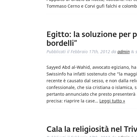
Tommaso Cerno e Corvi gufi falchi e colom
Egitto: la soluzione per po
bordelli”
Pubblicati il
Febbraio 17th, 2012
da
admin
s
&
Sayyed Abd al-Wahid, avvocato egiziano, ha
Swissinfo ha infatti sostenuto che “la maggio
recente è causato dal sesso, e non dalla rel
confessionale, che sia cristiana o islamica, 
pertanto annunciato che presto presenterà a
precisa: riaprire la case…
Leggi tutto »
Cala la religiosità nel Tr