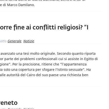
be di Marco Damilano.
rre fine ai conflitti religiosi? “I
otto
Generale
,
Notizie
.
 avanzato una tesi molto originale. Secondo quanto riporta
r parte dei problemi confessionali cui si assiste in Egitto di
igione”. Per la precisione, ritiene che “l’appartenenza
sia solo una copertura per sfogare l’istinto sessuale”. Ha
lle autorità del Cairo del suo paese una richiesta ben
iveneto