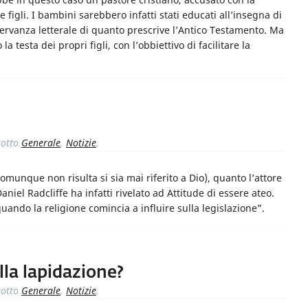
 figli. I bambini sarebbero infatti stati educati all’insegna di
servanza letterale di quanto prescrive l’Antico Testamento. Ma
testa dei propri figli, con l’obbiettivo di facilitare la
otto
Generale
,
Notizie
.
munque non risulta si sia mai riferito a Dio), quanto l’attore
iel Radcliffe ha infatti rivelato ad Attitude di essere ateo.
uando la religione comincia a influire sulla legislazione”.
lla lapidazione?
otto
Generale
,
Notizie
.