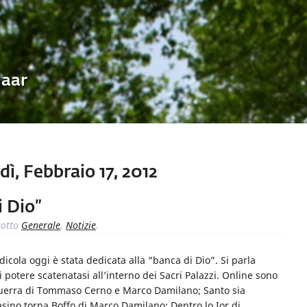
Uaar
ì, Febbraio 17, 2012
i Dio”
otto
Generale
,
Notizie
.
icola oggi è stata dedicata alla “banca di Dio”. Si parla
 potere scatenatasi all’interno dei Sacri Palazzi. Online sono
 la guerra di Tommaso Cerno e Marco Damilano; Santo sia
casino torna Boffo di Marco Damilano; Dentro lo Ior di