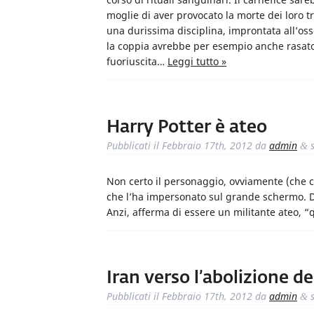
moglie di aver provocato la morte dei loro tre
una durissima disciplina, improntata all’os
la coppia avrebbe per esempio anche rasato la 
fuoriuscita…
Leggi tutto »
Harry Potter è ateo
Pubblicati il
Febbraio 17th, 2012
da
admin
s
&
Non certo il personaggio, ovviamente (che co
che l’ha impersonato sul grande schermo. Dan
Anzi, afferma di essere un militante ateo, “q
Iran verso l’abolizione de
Pubblicati il
Febbraio 17th, 2012
da
admin
s
&