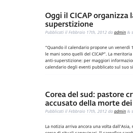
Oggi il CICAP organizza l
superstizione
Pubblicati il
Febbraio 17th, 2012
da
admin
s
&
“Quando il calendario propone un venerdì 17, 
le mani sono quelli del CICAP”. La meritoria
anti-superstizione: per maggiori informazion
calendario degli eventi pubblicato sul suo si
Corea del sud: pastore cri
accusato della morte dei s
Pubblicati il
Febbraio 17th, 2012
da
admin
s
&
La notizia arriva ancora una volta dall’Asia,
corso di rituali sanguinari. Il carnefice sar