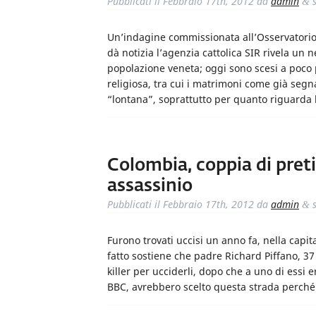
Pubblicati il
Febbraio 17th, 2012
da
admin
s
&
Un’indagine commissionata all’Osservatorio s
dà notizia l’agenzia cattolica SIR rivela un ne
popolazione veneta; oggi sono scesi a poco pi
religiosa, tra cui i matrimoni come già seg
“lontana”, soprattutto per quanto riguarda l
Colombia, coppia di pret
assassinio
Pubblicati il
Febbraio 17th, 2012
da
admin
s
&
Furono trovati uccisi un anno fa, nella capi
fatto sostiene che padre Richard Piffano, 3
killer per ucciderli, dopo che a uno di essi e
BBC, avrebbero scelto questa strada perché l