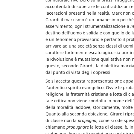
accontentati di superare le contraddizioni e
lacerazioni presenti nella realtà. Marx non 
Girardi il marxismo è un umanesimo poiché 
asservimento, ogni strumentalizzazione a
m
destino dell’uomo è solidale con quello del
è un fenomeno provvisorio e pertanto il prol
arrivare ad una società senza classi di uomi
carattere fortemente escatologico sia pur i
la Rivoluzione è mutazione qualitativa non 
questo, secondo Girardi, la dialettica marxi
dal punto di vista degli oppressi.
Se si accetta questa rappresentazione appar
l’autentico spirito evangelico. Ovvie le proba
religione, la fraternità cristiana e lotta d
tale critica non viene condotta in nome del
della moralità laddove, storicamente, molte 
Quanto alla seconda obiezione, Girardi ripr
di classe non la
propugna
, come si ode spes
chiamano
propugnare
la lotta di classe, è, 
scatenano. Amare gli uomini non vuol dire evi