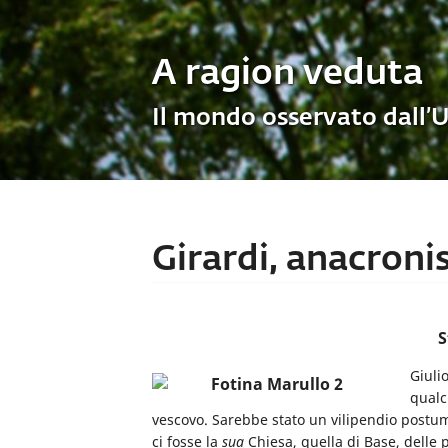
A ragion veduta
Il mondo osservato dall’
Girardi, anacroni
S
Giuli
qualc
vescovo. Sarebbe stato un vilipendio postu
ci fosse la
sua
Chiesa, quella di Base, delle 