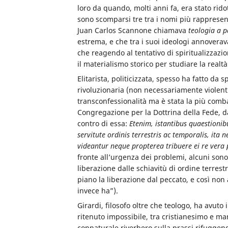
loro da quando, molti anni fa, era stato ridot
sono scomparsi tre tra i nomi più rappresent
Juan Carlos Scannone chiamava
teologia a p
estrema, e che tra i suoi ideologi annovera
che reagendo al tentativo di spiritualizzazio
il materialismo storico per studiare la realtà
Elitarista, politicizzata, spesso ha fatto da
rivoluzionaria (non necessariamente violenti
transconfessionalità ma è stata la più comba
Congregazione per la Dottrina della Fede, d
contro di essa:
Etenim, istantibus quaestionib
servitute ordinis terrestris ac temporalis, it
videantur neque propterea tribuere ei re ve
fronte all’urgenza dei problemi, alcuni sono 
liberazione dalle schiavitù di ordine terre
piano la liberazione dal peccato, e così non
invece ha”).
Girardi, filosofo oltre che teologo, ha avuto 
ritenuto impossibile, tra cristianesimo e m
connaturale riverbero sulla prassi rifuggen