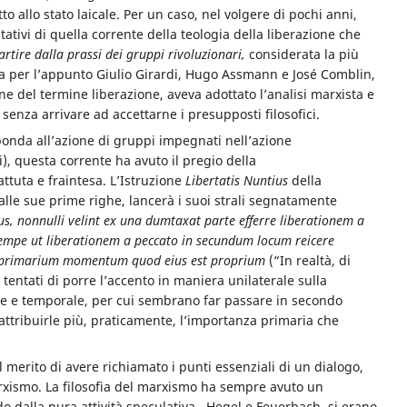
to allo stato laicale. Per un caso, nel volgere di pochi anni,
ativi di quella corrente della teologia della liberazione che
artire dalla prassi dei gruppi rivoluzionari,
considerata la più
va per l’appunto Giulio Girardi, Hugo Assmann e José Comblin,
ne del termine liberazione, aveva adottato l’analisi marxista e
 senza arrivare ad accettarne i presupposti filosofici.
 sponda all’azione di gruppi impegnati nell’azione
), questa corrente ha avuto il pregio della
ttuta e fraintesa. L’Istruzione
Libertatis Nuntius
della
alle sue prime righe, lancerà i suoi strali segnatamente
us, nonnulli velint ex una dumtaxat parte efferre liberationem a
a nempe ut liberationem a peccato in secundum locum reicere
ra primarium momentum quod eius est proprium
(“In realtà, di
tentati di porre l’accento in maniera unilaterale sulla
stre e temporale, per cui sembrano far passare in secondo
 attribuirle più, praticamente, l’importanza primaria che
il merito di avere richiamato i punti essenziali di un dialogo,
arxismo. La filosofia del marxismo ha sempre avuto un
do dalla pura attività speculativa. Hegel e Feuerbach si erano