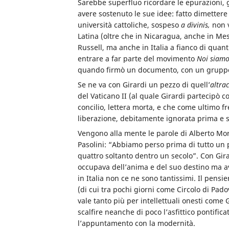
Sarebbe superfluo ricordare le epurazioni, gl
avere sostenuto le sue idee: fatto dimettere
università cattoliche, sospeso
a divinis,
non 
Latina (oltre che in Nicaragua, anche in Me
Russell, ma anche in Italia a fianco di quanti
entrare a far parte del movimento
Noi siamo
quando firmò un documento, con un gruppo di
Se ne va con Girardi un pezzo di quell’
altra
del Vaticano II (al quale Girardi partecipò 
concilio, lettera morta, e che come ultimo f
liberazione, debitamente ignorata prima e so
Vengono alla mente le parole di Alberto Mor
Pasolini: “Abbiamo perso prima di tutto un 
quattro soltanto dentro un secolo”. Con Gir
occupava dell’anima e del suo destino ma av
in Italia non ce ne sono tantissimi. Il pensi
(di cui tra pochi giorni come Circolo di P
vale tanto più per intellettuali onesti come 
scalfire neanche di poco l’asfittico pontifi
l’appuntamento con la modernità.