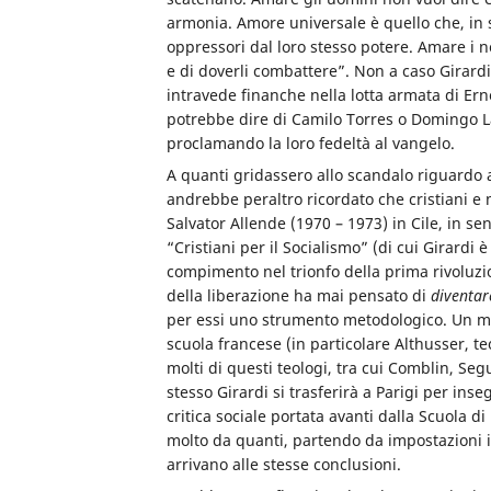
armonia. Amore universale è quello che, in so
oppressori dal loro stesso potere. Amare i n
e di doverli combattere”. Non a caso Girardi, 
intravede finanche nella lotta armata di Ern
potrebbe dire di Camilo Torres o Domingo La
proclamando la loro fedeltà al vangelo.
A quanti gridassero allo scandalo riguardo 
andrebbe peraltro ricordato che cristiani e 
Salvator Allende (1970 – 1973) in Cile, in se
“Cristiani per il Socialismo” (di cui Girardi 
compimento nel trionfo della prima rivoluz
della liberazione ha mai pensato di
diventa
per essi uno strumento metodologico. Un ma
scuola francese (in particolare Althusser, te
molti di questi teologi, tra cui Comblin, Seg
stesso Girardi si trasferirà a Parigi per i
critica sociale portata avanti dalla Scuola d
molto da quanti, partendo da impostazioni i
arrivano alle stesse conclusioni.