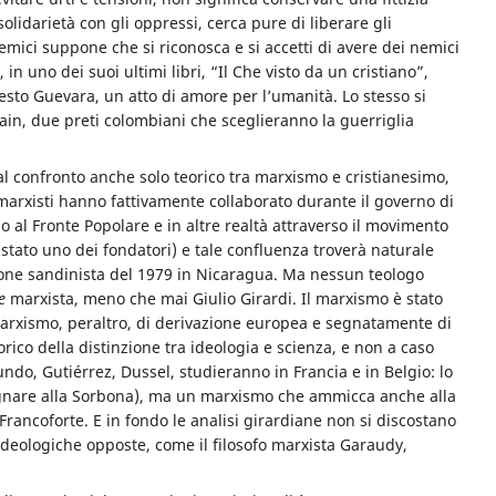
lidarietà con gli oppressi, cerca pure di liberare gli
emici suppone che si riconosca e si accetti di avere dei nemici
in uno dei suoi ultimi libri, “Il Che visto da un cristiano”,
esto Guevara, un atto di amore per l’umanità. Lo stesso si
in, due preti colombiani che sceglieranno la guerriglia
al confronto anche solo teorico tra marxismo e cristianesimo,
marxisti hanno fattivamente collaborato durante il governo di
no al Fronte Popolare e in altre realtà attraverso il movimento
è stato uno dei fondatori) e tale confluenza troverà naturale
ione sandinista del 1979 in Nicaragua. Ma nessun teologo
re
marxista, meno che mai Giulio Girardi. Il marxismo è stato
rxismo, peraltro, di derivazione europea e segnatamente di
orico della distinzione tra ideologia e scienza, e non a caso
undo, Gutiérrez, Dussel, studieranno in Francia e in Belgio: lo
nsegnare alla Sorbona), ma un marxismo che ammicca anche alla
i Francoforte. E in fondo le analisi girardiane non si discostano
deologiche opposte, come il filosofo marxista Garaudy,