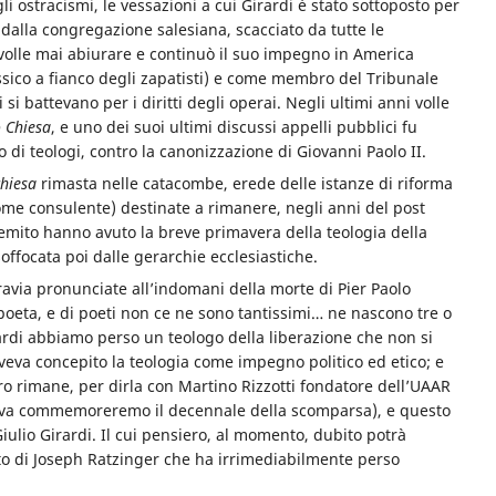
i ostracismi, le vessazioni a cui Girardi è stato sottoposto per
 dalla congregazione salesiana, scacciato da tutte le
volle mai abiurare e continuò il suo impegno in America
ssico a fianco degli zapatisti) e come membro del Tribunale
 si battevano per i diritti degli operai. Negli ultimi anni volle
 Chiesa
, e uno dei suoi ultimi discussi appelli pubblici fu
 teologi, contro la canonizzazione di Giovanni Paolo II.
chiesa
rimasta nelle catacombe, erede delle istanze di riforma
come consulente) destinate a rimanere, negli anni del post
remito hanno avuto la breve primavera della teologia della
ffocata poi dalle gerarchie ecclesiastiche.
avia pronunciate all’indomani della morte di Pier Paolo
poeta, e di poeti non ce ne sono tantissimi… ne nascono tre o
ardi abbiamo perso un teologo della liberazione che non si
eva concepito la teologia come impegno politico ed etico; e
ero rimane, per dirla con Martino Rizzotti fondatore dell’UAAR
adova commemoreremo il decennale della scomparsa), e questo
Giulio Girardi. Il cui pensiero, al momento, dubito potrà
cato di Joseph Ratzinger che ha irrimediabilmente perso