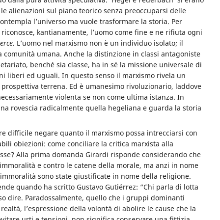
 le alienazioni sul piano teorico senza preoccuparsi delle
contempla l’universo ma vuole trasformare la storia. Per
riconosce, kantianamente, l’uomo come fine e ne rifiuta ogni
erce
. L’uomo nel marxismo non è un individuo isolato; il
la comunità umana. Anche la distinzione in classi antagoniste
etariato, benché sia classe, ha in sé la missione universale di
ni liberi ed uguali. In questo senso il marxismo rivela un
n prospettiva terrena. Ed è umanesimo rivoluzionario, laddove
necessariamente violenta se non come ultima istanza. In
ana rovescia radicalmente quella hegeliana e guarda la storia
e difficile negare quanto il marxismo possa intrecciarsi con
bili obiezioni: come conciliare la critica marxista alla
i classe? Alla prima domanda Girardi risponde considerando che
l’immoralità e contro le catene della morale, ma anzi in nome
immoralità sono state giustificate in nome della religione.
ende quando ha scritto Gustavo Gutiérrez: “Chi parla di lotta
so dire. Paradossalmente, quello che i gruppi dominanti
in realtà, l’espressione della volontà di abolire le cause che la
tare urti e tensioni, non significa conservare una fittizia