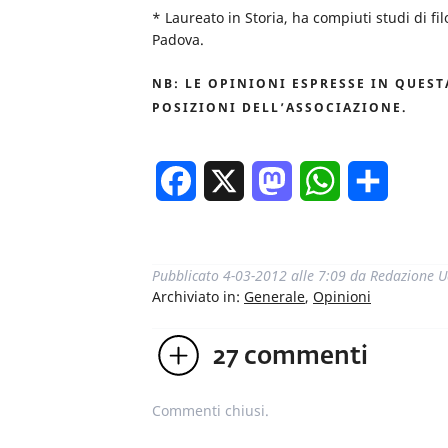
* Laureato in Storia, ha compiuti studi di fi
Padova.
NB: LE OPINIONI ESPRESSE IN QUES
POSIZIONI DELL’ASSOCIAZIONE.
Facebook
X
Mastodon
WhatsApp
Condivi
Pubblicato
4-03-2012 alle 7:09
da
Redazione U
Archiviato in:
Generale
,
Opinioni
27
commenti
Commenti chiusi.