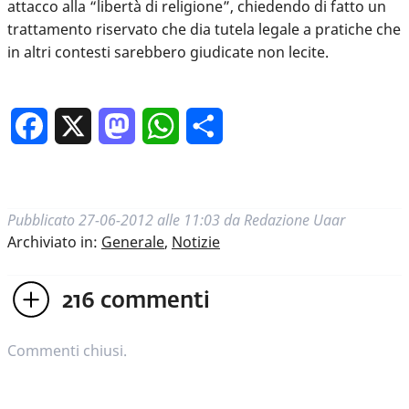
attacco alla “libertà di religione”, chiedendo di fatto un
trattamento riservato che dia tutela legale a pratiche che
in altri contesti sarebbero giudicate non lecite.
Facebook
X
Mastodon
WhatsApp
Condividi
Pubblicato
27-06-2012 alle 11:03
da
Redazione Uaar
Archiviato in:
Generale
,
Notizie
216
commenti
Commenti chiusi.