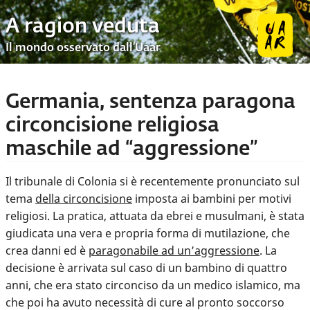
A ragion veduta
Il mondo osservato dall’Uaar
Germania, sentenza paragona
circoncisione religiosa
maschile ad “aggressione”
Il tribunale di Colonia si è recentemente pronunciato sul
tema
della circoncisione
imposta ai bambini per motivi
religiosi. La pratica, attuata da ebrei e musulmani, è stata
giudicata una vera e propria forma di mutilazione, che
crea danni ed è
paragonabile ad un’aggressione
. La
decisione è arrivata sul caso di un bambino di quattro
anni, che era stato circonciso da un medico islamico, ma
che poi ha avuto necessità di cure al pronto soccorso