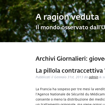
A ragion veduta
Il mondo osservato dall’
Archivi Giornalieri:
gioved
La pillola contraccettiva
Pubblicati il
Gennaio 31st, 2013
da
admin
s
&
La Francia ha sospeso per tre mesi la vendita
l’Agence Nationale de Sécurité du Médicamen
consente o meno la distribuzione dei medicin
un trattamento ormonale, ma viene ormai usa