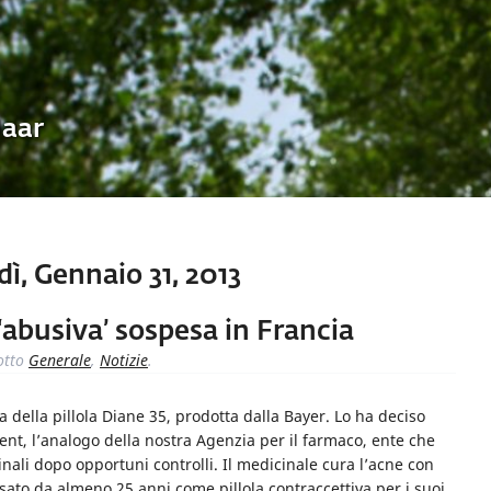
Uaar
ì, Gennaio 31, 2013
 ‘abusiva’ sospesa in Francia
otto
Generale
,
Notizie
.
 della pillola Diane 35, prodotta dalla Bayer. Lo ha deciso
t, l’analogo della nostra Agenzia per il farmaco, ente che
ali dopo opportuni controlli. Il medicinale cura l’acne con
to da almeno 25 anni come pillola contraccettiva per i suoi