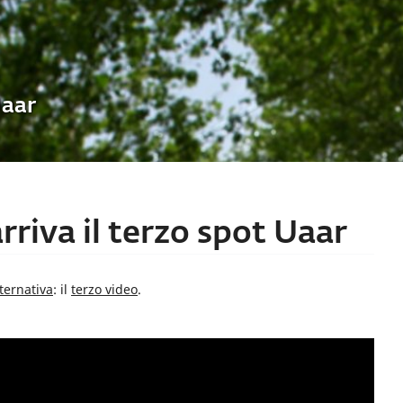
Uaar
rriva il terzo spot Uaar
lternativa
: il
terzo video
.