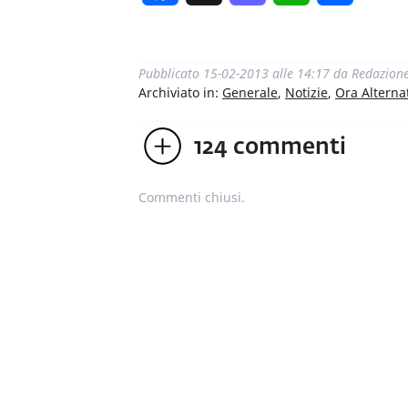
Pubblicato
15-02-2013 alle 14:17
da
Redazion
Archiviato in:
Generale
,
Notizie
,
Ora Alterna
124
commenti
Commenti chiusi.