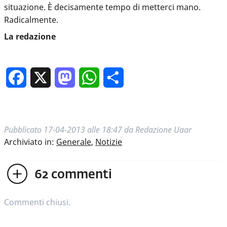
situazione. È decisamente tempo di metterci mano.
Radicalmente.
La redazione
Facebook
X
Mastodon
WhatsApp
Condividi
Pubblicato
17-04-2013 alle 18:47
da
Redazione Uaar
Archiviato in:
Generale
,
Notizie
62
commenti
Commenti chiusi.