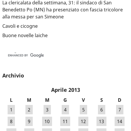
La clericalata della settimana, 31: il sindaco di San
Benedetto Po (MN) ha presenziato con fascia tricolore
alla messa per san Simeone
Cavoli e cicogne
Buone novelle laiche
Archivio
Aprile 2013
L
M
M
G
V
S
D
1
2
3
4
5
6
7
8
9
10
11
12
13
14