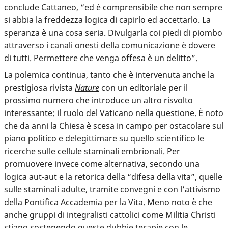
conclude Cattaneo, “ed è comprensibile che non sempre
si abbia la freddezza logica di capirlo ed accettarlo. La
speranza è una cosa seria. Divulgarla coi piedi di piombo
attraverso i canali onesti della comunicazione è dovere
di tutti. Permettere che venga offesa è un delitto”.
La polemica continua, tanto che è intervenuta anche la
prestigiosa rivista
Nature
con un editoriale per il
prossimo numero che introduce un altro risvolto
interessante: il ruolo del Vaticano nella questione. È noto
che da anni la Chiesa è scesa in campo per ostacolare sul
piano politico e delegittimare su quello scientifico le
ricerche sulle cellule staminali embrionali. Per
promuovere invece come
alternativa, secondo una
logica aut-aut e la retorica della “difesa della vita”, quelle
sulle staminali adulte
, tramite convegni e con l’attivismo
della Pontifica Accademia per la Vita. Meno noto è che
anche gruppi di integralisti cattolici come Militia Christi
stiano sostenendo queste dubbie terapie con le