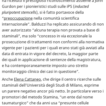
ha ricevuto il prestigioso riconoscimento assieme a John
Gurdon per i pionieristici studi sulle iPS (
inducted
pluripotent stemcells
), si è fatto portavoce della
“
preoccupazione
nella comunità scientifica
internazionale”. Balduzzi ha replicato assicurando di non
aver autorizzato “alcuna terapia non provata a base di
staminali”, ma solo “concesso in via eccezionale la
prosecuzione di trattamenti non conformi alla normativa
vigente per i pazienti per i quali erano stati già avviati alla
data di entrata in vigore del decreto, la maggior parte
dei quali in applicazione di sentenze della magistratura,
e ha contemporaneamente imposto uno stretto
monitoraggio clinico dei casi in questione”.
Anche
Elena Cattaneo
, che dirige il centro ricerche sulle
staminali dell’Università degli Studi di Milano, esprime
un parere negativo ancor più netto. In particolare verso i
promotori del metodo Stamina, “un ente dal nome
taumaturgico” che da anni usa “presunte cellule