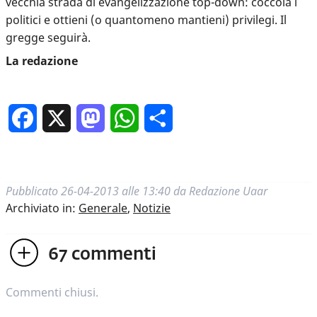
vecchia strada di evangelizzazione top-down: coccola i
politici e ottieni (o quantomeno mantieni) privilegi. Il
gregge seguirà.
La redazione
Facebook
X
Mastodon
WhatsApp
Condividi
Pubblicato
26-04-2013 alle 13:40
da
Redazione Uaar
Archiviato in:
Generale
,
Notizie
67
commenti
Commenti chiusi.