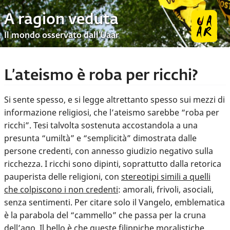
A ragion veduta
Il mondo osservato dall’Uaar
L’ateismo è roba per ricchi?
Si sente spesso, e si legge altrettanto spesso sui mezzi di
informazione religiosi, che l’ateismo sarebbe “roba per
ricchi”. Tesi talvolta sostenuta accostandola a una
presunta “umiltà” e “semplicità” dimostrata dalle
persone credenti, con annesso giudizio negativo sulla
ricchezza. I ricchi sono dipinti, soprattutto dalla retorica
pauperista delle religioni, con
stereotipi simili a quelli
che colpiscono i non credenti
: amorali, frivoli, asociali,
senza sentimenti. Per citare solo il Vangelo, emblematica
è la parabola del “cammello” che passa per la cruna
dell’ago. Il bello è che queste filippiche moralistiche