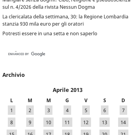
sul n. 4/2026 della rivista Nessun Dogma
La clericalata della settimana, 30: la Regione Lombardia
stanzia 930 mila euro per gli oratori
Potresti essere in una setta e non saperlo
Archivio
Aprile 2013
L
M
M
G
V
S
D
1
2
3
4
5
6
7
8
9
10
11
12
13
14
15
16
17
18
19
20
21