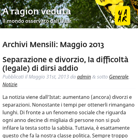
A ragion veduta
Il mondo osservato dall’Uaar
Archivi Mensili:
Maggio 2013
Separazione e divorzio, la difficoltà
(legale) di dirsi addio
Pubblicati il
Maggio 31st, 2013
da
admin
sotto
Generale
,
&
Notizie
.
La notizia viene dall’Istat: aumentano (ancora) divorzi e
separazioni. Nonostante i tempi per ottenerli rimangano
lunghi. Di fronte a un fenomeno sociale che riguarda
ogni anno decine di migliaia di persone non si può
infilare la testa sotto la sabbia. Tuttavia, è esattamente
questo che fa la nostra classe politica. Sempre troppo