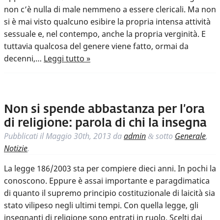
non c’è nulla di male nemmeno a essere clericali. Ma non
si è mai visto qualcuno esibire la propria intensa attività
sessuale e, nel contempo, anche la propria verginità. E
tuttavia qualcosa del genere viene fatto, ormai da
decenni,…
Leggi tutto »
Non si spende abbastanza per l’ora
di religione: parola di chi la insegna
Pubblicati il
Maggio 30th, 2013
da
admin
sotto
Generale
,
&
Notizie
.
La legge 186/2003 sta per compiere dieci anni. In pochi la
conoscono. Eppure è assai importante e paragdimatica
di quanto il supremo principio costituzionale di laicità sia
stato vilipeso negli ultimi tempi. Con quella legge, gli
insegnanti di religione sono entrati in ruolo. Scelti dai