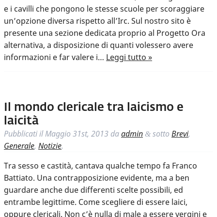
e i cavilli che pongono le stesse scuole per scoraggiare
un’opzione diversa rispetto all’Irc. Sul nostro sito è
presente una sezione dedicata proprio al Progetto Ora
alternativa, a disposizione di quanti volessero avere
informazioni e far valere i…
Leggi tutto »
Il mondo clericale tra laicismo e
laicità
Pubblicati il
Maggio 31st, 2013
da
admin
sotto
Brevi
,
&
Generale
,
Notizie
.
Tra sesso e castità, cantava qualche tempo fa Franco
Battiato. Una contrapposizione evidente, ma a ben
guardare anche due differenti scelte possibili, ed
entrambe legittime. Come scegliere di essere laici,
oppure clericali. Non c’è nulla di male a essere vergini e