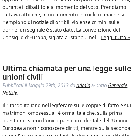
durante il dibattito e al momento del voto. Prendiamo
tuttavia atto che, in un momento in cui le cronache si
riempiono di notizie di orribili violenze crimini sulle
donne, un segnale è stato dato. La convenzione del
Consiglio d’Europa, siglata a Istanbul nel…
Leggi tutto »
Ultima chiamata per una legge sulle
unioni civili
Pubblicati il
Maggio 29th, 2013
da
admin
sotto
Generale
,
&
Notizie
.
Il ritardo italiano nel legiferare sulle coppie di fatto e sui
matrimoni omosessuali è ormai tale che, sulla prima
questione, siamo l’unico paese occidentale dell’Unione
Europea a non riconoscere diritti, mentre sulla seconda
siamo l’unico paese occidentale dove non se ne dibatte.