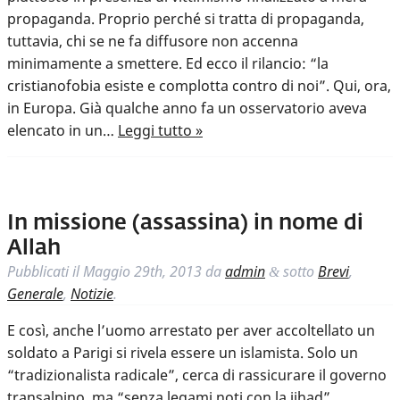
propaganda. Proprio perché si tratta di propaganda,
tuttavia, chi se ne fa diffusore non accenna
minimamente a smettere. Ed ecco il rilancio: “la
cristianofobia esiste e complotta contro di noi”. Qui, ora,
in Europa. Già qualche anno fa un osservatorio aveva
elencato in un…
Leggi tutto »
In missione (assassina) in nome di
Allah
Pubblicati il
Maggio 29th, 2013
da
admin
sotto
Brevi
,
&
Generale
,
Notizie
.
E così, anche l’uomo arrestato per aver accoltellato un
soldato a Parigi si rivela essere un islamista. Solo un
“tradizionalista radicale”, cerca di rassicurare il governo
transalpino, ma “senza legami noti con la jihad”.