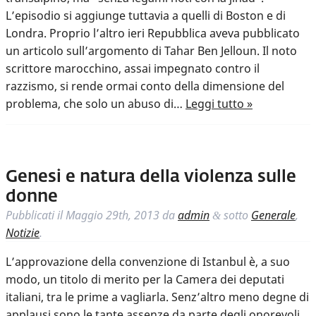
L’episodio si aggiunge tuttavia a quelli di Boston e di
Londra. Proprio l’altro ieri Repubblica aveva pubblicato
un articolo sull’argomento di Tahar Ben Jelloun. Il noto
scrittore marocchino, assai impegnato contro il
razzismo, si rende ormai conto della dimensione del
problema, che solo un abuso di…
Leggi tutto »
Genesi e natura della violenza sulle
donne
Pubblicati il
Maggio 29th, 2013
da
admin
sotto
Generale
,
&
Notizie
.
L’approvazione della convenzione di Istanbul è, a suo
modo, un titolo di merito per la Camera dei deputati
italiani, tra le prime a vagliarla. Senz’altro meno degne di
applausi sono le tante assenze da parte degli onorevoli,