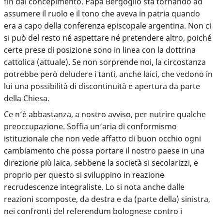
fin dal concepimento.
Papa Bergoglio sta tornando ad
assumere il ruolo e il tono che aveva in patria
quando
era a capo della conferenza episcopale argentina. Non ci
si può del resto né aspettare né pretendere altro, poiché
certe prese di posizione sono in linea con la dottrina
cattolica (attuale). Se non sorprende noi, la circostanza
potrebbe però deludere i tanti, anche laici, che vedono in
lui una possibilità di discontinuità e apertura da parte
della Chiesa.
Ce n’è abbastanza, a nostro avviso, per nutrire qualche
preoccupazione. Soffia un’aria di
conformismo
istituzionale che non vede affatto di buon occhio ogni
cambiamento
che possa portare il nostro paese in una
direzione più laica, sebbene la società si secolarizzi, e
proprio per questo si sviluppino in reazione
recrudescenze integraliste. Lo si nota anche dalle
reazioni scomposte, da destra e da (parte della) sinistra,
nei confronti del referendum bolognese contro i